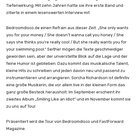
Tiefenwirkung. Mit zehn Jahren hatte sie ihre erste Band und
zitierte in einem lesenswerten Interview mit
Bedroomdisco.de einen Refrain aus dieser Zeit: „She only wants
you for your money / She doesn’t wanna call you honey / She
says she thinks you’re really cool / But she really wants you for
your swimming pool.“ Seither mögen die Texte geschmeidiger
geworden sein, aber der unverstellte Blick auf die Lage und der
feine Humor ist geblieben. Dazu kommt das musikalische Talent,
kleine Hits zu schreiben und jeden davon neu und passend zu
instrumentieren und arrangieren. Sorcha Richardson ist definitiv
eine große Musikerin, die vor allem live in der kleinen Form das
ganz große Besteck herausholt. Im September erscheint ihr
zweites Album „Smiling Like an Idiot“ und im November kommt sie
zu uns auf Tour.
Präsentiert wird die Tour von Bedroomdisco und FastForward
Magazine.