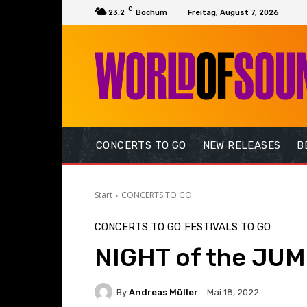
C
23.2
Bochum
Freitag, August 7, 2026
CONCERTS TO GO
NEW RELEASES
B
Start
CONCERTS TO GO
CONCERTS TO GO
FESTIVALS TO GO
NIGHT of the JUM
By
Andreas Müller
Mai 18, 2022