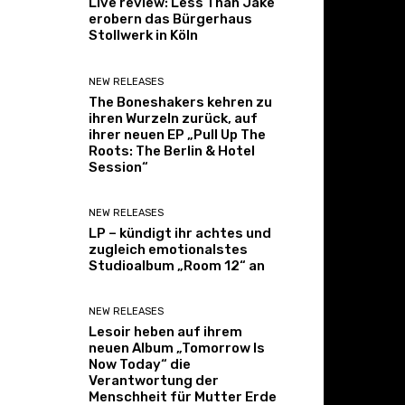
Live review: Less Than Jake
erobern das Bürgerhaus
Stollwerk in Köln
NEW RELEASES
The Boneshakers kehren zu
ihren Wurzeln zurück, auf
ihrer neuen EP „Pull Up The
Roots: The Berlin & Hotel
Session“
NEW RELEASES
LP – kündigt ihr achtes und
zugleich emotionalstes
Studioalbum „Room 12“ an
NEW RELEASES
Lesoir heben auf ihrem
neuen Album „Tomorrow Is
Now Today“ die
Verantwortung der
Menschheit für Mutter Erde