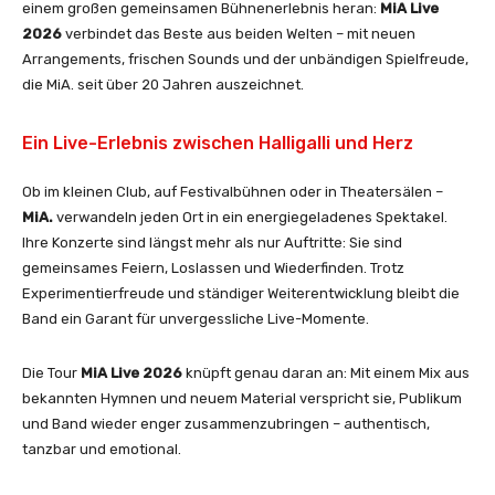
l
einem großen gemeinsamen Bühnenerlebnis heran:
MiA Live
e
2026
verbindet das Beste aus beiden Welten – mit neuen
k
Arrangements, frischen Sounds und der unbändigen Spielfreude,
u
die MiA. seit über 20 Jahren auszeichnet.
e
l
Ein Live-Erlebnis zwischen Halligalli und Herz
e
(
Ob im kleinen Club, auf Festivalbühnen oder in Theatersälen –
O
MiA.
verwandeln jeden Ort in ein energiegeladenes Spektakel.
f
Ihre Konzerte sind längst mehr als nur Auftritte: Sie sind
f
gemeinsames Feiern, Loslassen und Wiederfinden. Trotz
i
Experimentierfreude und ständiger Weiterentwicklung bleibt die
c
Band ein Garant für unvergessliche Live-Momente.
i
a
Die Tour
MiA Live 2026
knüpft genau daran an: Mit einem Mix aus
l
bekannten Hymnen und neuem Material verspricht sie, Publikum
V
und Band wieder enger zusammenzubringen – authentisch,
i
tanzbar und emotional.
d
e