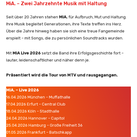
MiA. – Zwei Jahrzehnte Musik mit Haltung
o
)
Seit über 20 Jahren stehen
MiA.
für Aufbruch, Mut und Haltung.
(
Ihre Musik begleitet Generationen, ihre Texte treffen ins Herz.
V
Über die Jahre hinweg haben sie sich eine treue Fangemeinde
O
erspielt – mit Songs, die zu persönlichen Soundtracks wurden.
D
)
Mit
MiA Live 2026
setzt die Band ihre Erfolgsgeschichte fort –
“
lauter, leidenschaftlicher und näher denn je.
v
o
n
Präsentiert wird die Tour von MTV und rausgegangen.
Y
o
MiA. – Live 2026
u
16.04.2026 München – Muffathalle
T
17.04.2026 Erfurt – Central Club
u
18.04.2026 Köln – Stadthalle
b
24.04.2026 Hannover – Capitol
e
25.04.2026 Hamburg – Große Freiheit 36
a
01.05.2026 Frankfurt – Batschkapp