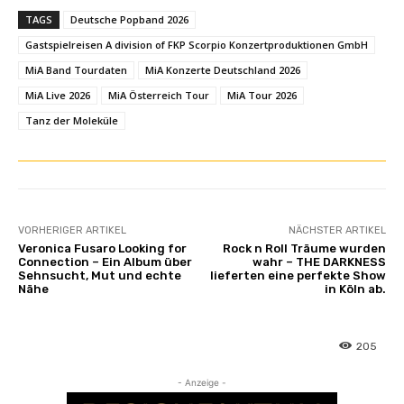
TAGS
Deutsche Popband 2026
Gastspielreisen A division of FKP Scorpio Konzertproduktionen GmbH
MiA Band Tourdaten
MiA Konzerte Deutschland 2026
MiA Live 2026
MiA Österreich Tour
MiA Tour 2026
Tanz der Moleküle
VORHERIGER ARTIKEL
NÄCHSTER ARTIKEL
Veronica Fusaro Looking for
Rock n Roll Träume wurden
Connection – Ein Album über
wahr – THE DARKNESS
Sehnsucht, Mut und echte
lieferten eine perfekte Show
Nähe
in Köln ab.
205
- Anzeige -