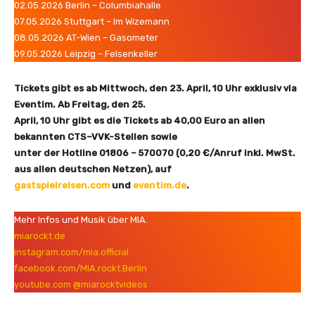
n
02.05.2026 Berlin – Columbiahalle
z
07.05.2026 Stuttgart – Im Wizemann
e
08.05.2026 AT-Wien – Gasometer
i
09.05.2026 Leipzig – Felsenkeller
g
e
Tickets gibt es ab Mittwoch, den 23. April, 10 Uhr exklusiv via
n
Eventim. Ab Freitag, den 25.
April, 10 Uhr gibt es die Tickets ab 40,00 Euro an allen
bekannten CTS–VVK-Stellen sowie
unter der Hotline 01806 – 570070 (0,20 €/Anruf inkl. MwSt.
aus allen deutschen Netzen), auf
gastspielreisen.com
und
eventim.de
.
Mehr Infos und Musik über MIA.
miarockt.de
instagram.com/mia.official
facebook.com/MIA.rockt.Berlin
youtube.com @miarocktvideos