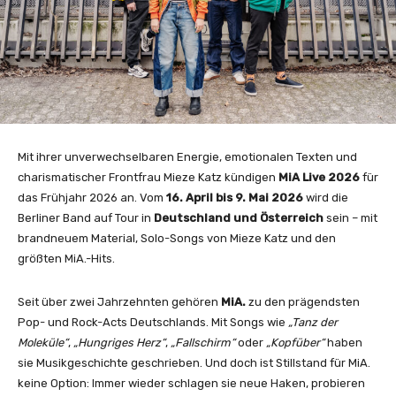
Mit ihrer unverwechselbaren Energie, emotionalen Texten und
charismatischer Frontfrau Mieze Katz kündigen
MiA Live 2026
für
das Frühjahr 2026 an. Vom
16. April bis 9. Mai 2026
wird die
Berliner Band auf Tour in
Deutschland und Österreich
sein – mit
brandneuem Material, Solo-Songs von Mieze Katz und den
größten MiA.-Hits.
Seit über zwei Jahrzehnten gehören
MiA.
zu den prägendsten
Pop- und Rock-Acts Deutschlands. Mit Songs wie
„Tanz der
Moleküle“
,
„Hungriges Herz“
,
„Fallschirm“
oder
„Kopfüber“
haben
sie Musikgeschichte geschrieben. Und doch ist Stillstand für MiA.
keine Option: Immer wieder schlagen sie neue Haken, probieren