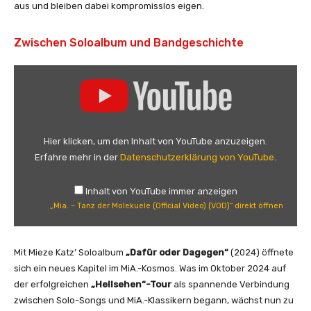
aus und bleiben dabei kompromisslos eigen.
Zwischen Soloalbum und Bandgeschichte
„
M
i
a
.
Hier klicken, um den Inhalt von YouTube anzuzeigen.
–
Erfahre mehr in der
Datenschutzerklärung von YouTube
.
T
a
Inhalt von YouTube immer anzeigen
n
„Mia. – Tanz der Molekuele (Official Video) (VOD)“ direkt öffnen
z
d
e
Mit Mieze Katz’ Soloalbum
„Dafür oder Dagegen“
(2024) öffnete
r
sich ein neues Kapitel im MiA.-Kosmos. Was im Oktober 2024 auf
M
der erfolgreichen
„Hellsehen“-Tour
als spannende Verbindung
o
zwischen Solo-Songs und MiA.-Klassikern begann, wächst nun zu