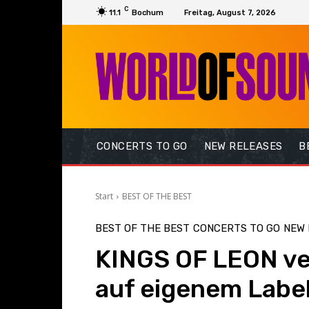
C
11.1
Bochum
Freitag, August 7, 2026
CONCERTS TO GO
NEW RELEASES
B
Start
BEST OF THE BEST
BEST OF THE BEST
CONCERTS TO GO
NEW 
KINGS OF LEON ver
auf eigenem Labe