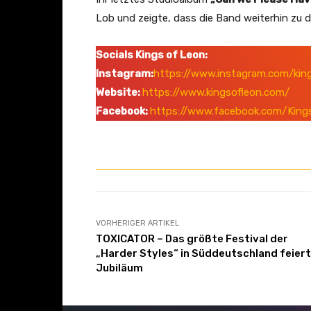
Lob und zeigte, dass die Band weiterhin zu 
Socials Kings of Leon:
Instagram:
https://www.instagram.com/kin
Website:
https://www.kingsofleon.com/
Facebook:
https://www.facebook.com/King
VORHERIGER ARTIKEL
TOXICATOR – Das größte Festival der
„Harder Styles“ in Süddeutschland feiert
Jubiläum