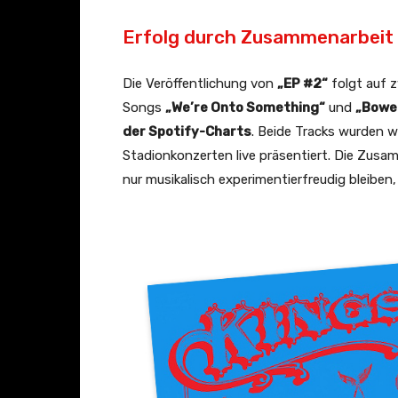
i
Erfolg durch Zusammenarbeit
s
u
Die Veröffentlichung von
„EP #2“
folgt auf z
a
Songs
„We’re Onto Something“
und
„Bowe
l
der Spotify-Charts
. Beide Tracks wurden 
i
Stadionkonzerten live präsentiert. Die Zusa
z
nur musikalisch experimentierfreudig bleibe
e
r
)
“
v
o
n
Y
o