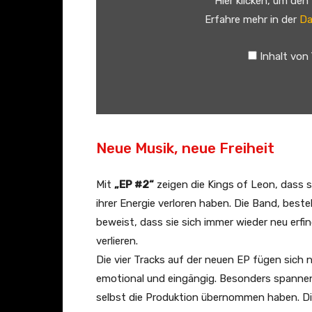
Hier klicken, um den
s
Erfahre mehr in der
Da
o
f
Inhalt von
L
e
o
n
–
Neue Musik, neue Freiheit
T
o
Mit
„EP #2“
zeigen die Kings of Leon, dass 
S
ihrer Energie verloren haben. Die Band, bes
p
beweist, dass sie sich immer wieder neu erfi
a
verlieren.
c
Die vier Tracks auf der neuen EP fügen sich 
e
emotional und eingängig. Besonders spannend
(
selbst die Produktion übernommen haben. Dies
V