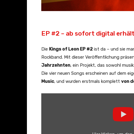
EP #2 – ab sofort digital erhält
Die
Kings of Leon EP #2
ist da – und sie ma
Rockband. Mit dieser Veröffentlichung präsen
Jahrzehnten
, ein Projekt, das sowohl musi
Die vier neuen Songs erscheinen auf dem ei
Music
, und wurden erstmals komplett
von d
„
K
i
n
g