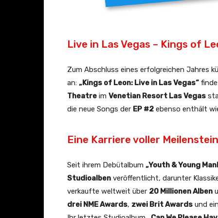
Live in Las Vegas – Kings of L
Zum Abschluss eines erfolgreichen Jahres kü
an:
„Kings of Leon: Live in Las Vegas“
find
Theatre
im
Venetian Resort Las Vegas
sta
die neue Songs der
EP #2
ebenso enthält wie
Eine Karriere voller Meilenstei
Seit ihrem Debütalbum
„Youth & Young Man
Studioalben
veröffentlicht, darunter Klassik
verkaufte weltweit über
20 Millionen Alben
drei NME Awards
,
zwei Brit Awards
und e
Ihr letztes Studioalbum
„Can We Please Hav