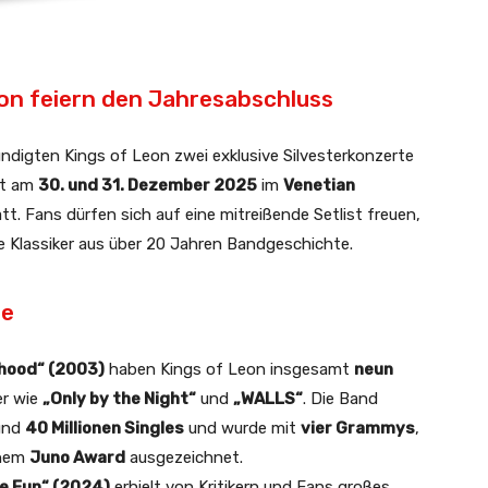
eon feiern den Jahresabschluss
ndigten Kings of Leon zwei exklusive Silvesterkonzerte
et am
30. und 31. Dezember 2025
im
Venetian
tt. Fans dürfen sich auf eine mitreißende Setlist freuen,
 Klassiker aus über 20 Jahren Bandgeschichte.
ne
hood“ (2003)
haben Kings of Leon insgesamt
neun
er wie
„Only by the Night“
und
„WALLS“
. Die Band
und
40 Millionen Singles
und wurde mit
vier Grammys
,
inem
Juno Award
ausgezeichnet.
e Fun“ (2024)
erhielt von Kritikern und Fans großes