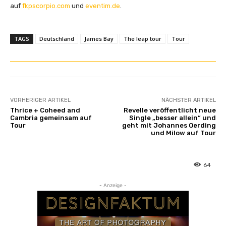
auf
fkpscorpio.com
und
eventim.de
.
TAGS
Deutschland
James Bay
The leap tour
Tour
VORHERIGER ARTIKEL
NÄCHSTER ARTIKEL
Thrice + Coheed and
Revelle veröffentlicht neue
Cambria gemeinsam auf
Single „besser allein“ und
Tour
geht mit Johannes Oerding
und Milow auf Tour
64
- Anzeige -