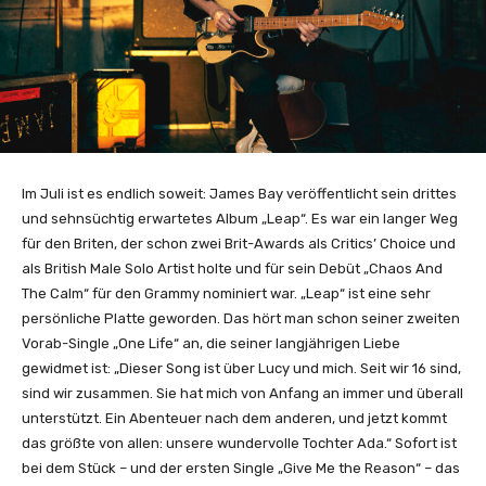
Im Juli ist es endlich soweit: James Bay veröffentlicht sein drittes
und sehnsüchtig erwartetes Album „Leap“. Es war ein langer Weg
für den Briten, der schon zwei Brit-Awards als Critics’ Choice und
als British Male Solo Artist holte und für sein Debüt „Chaos And
The Calm“ für den Grammy nominiert war. „Leap“ ist eine sehr
persönliche Platte geworden. Das hört man schon seiner zweiten
Vorab-Single „One Life“ an, die seiner langjährigen Liebe
gewidmet ist: „Dieser Song ist über Lucy und mich. Seit wir 16 sind,
sind wir zusammen. Sie hat mich von Anfang an immer und überall
unterstützt. Ein Abenteuer nach dem anderen, und jetzt kommt
das größte von allen: unsere wundervolle Tochter Ada.“ Sofort ist
bei dem Stück – und der ersten Single „Give Me the Reason“ – das