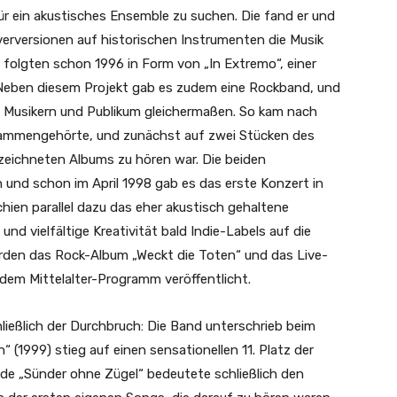
für ein akustisches Ensemble zu suchen. Die fand er und
erversionen auf historischen Instrumenten die Musik
folgten schon 1996 in Form von „In Extremo“, einer
. Neben diesem Projekt gab es zudem eine Rockband, und
el Musikern und Publikum gleichermaßen. So kam nach
ammengehörte, und zunächst auf zwei Stücken des
ezeichneten Albums zu hören war. Die beiden
nd schon im April 1998 gab es das erste Konzert in
ien parallel dazu das eher akustisch gehaltene
nd vielfältige Kreativität bald Indie-Labels auf die
rden das Rock-Album „Weckt die Toten“ und das Live-
 dem Mittelalter-Programm veröffentlicht.
ießlich der Durchbruch: Die Band unterschrieb beim
“ (1999) stieg auf einen sensationellen 11. Platz der
de „Sünder ohne Zügel“ bedeutete schließlich den