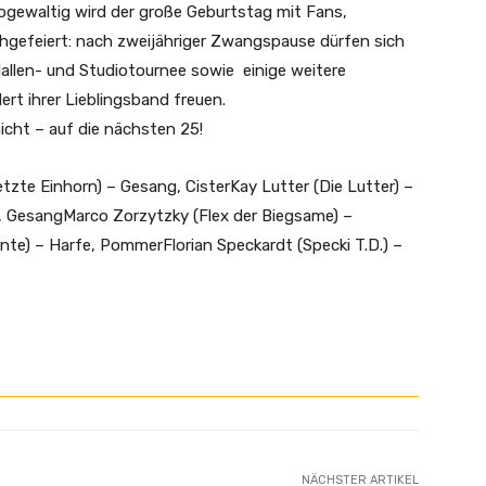
ogewaltig wird der große Geburtstag mit Fans,
hgefeiert: nach zweijähriger Zwangspause dürfen sich
Hallen- und Studiotournee sowie einige weitere
rt ihrer Lieblingsband freuen.
icht – auf die nächsten 25!
etzte Einhorn) – Gesang, CisterKay Lutter (Die Lutter) –
, GesangMarco Zorzytzky (Flex der Biegsame) –
nte) – Harfe, PommerFlorian Speckardt (Specki T.D.) –
NÄCHSTER ARTIKEL