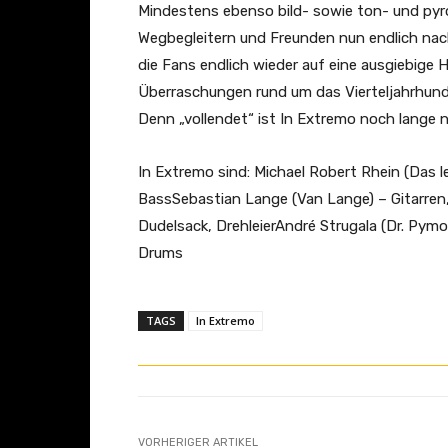
Mindestens ebenso bild- sowie ton- und pyr
Wegbegleitern und Freunden nun endlich nac
die Fans endlich wieder auf eine ausgiebige 
Überraschungen rund um das Vierteljahrhunde
Denn „vollendet“ ist In Extremo noch lange n
In Extremo sind: Michael Robert Rhein (Das l
BassSebastian Lange (Van Lange) – Gitarren
Dudelsack, DrehleierAndré Strugala (Dr. Pymo
Drums
TAGS
In Extremo
VORHERIGER ARTIKEL