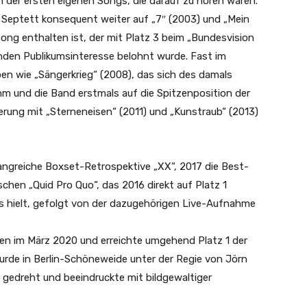
n der ersten eigenen Songs, die darauf zu hören waren.
Septett konsequent weiter auf „7″ (2003) und „Mein
Song enthalten ist, der mit Platz 3 beim „Bundesvision
den Publikumsinteresse belohnt wurde. Fast im
en wie „Sängerkrieg“ (2008), das sich des damals
und die Band erstmals auf die Spitzenposition der
ierung mit „Sterneneisen“ (2011) und „Kunstraub“ (2013)
ngreiche Boxset-Retrospektive „XX“, 2017 die Best-
hen „Quid Pro Quo“, das 2016 direkt auf Platz 1
ts hielt, gefolgt von der dazugehörigen Live-Aufnahme
n im März 2020 und erreichte umgehend Platz 1 der
wurde in Berlin-Schöneweide unter der Regie von Jörn
gedreht und beeindruckte mit bildgewaltiger