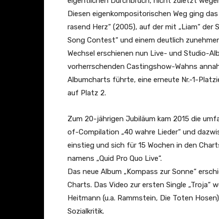
eigentlichen Durchbruch, nicht zuletzt wege
Diesen eigenkompositorischen Weg ging das 
rasend Herz“ (2005), auf der mit „Liam“ der 
Song Contest“ und einem deutlich zunehmen
Wechsel erschienen nun Live- und Studio-Alb
vorherrschenden Castingshow-Wahns annahm 
Albumcharts führte, eine erneute Nr.-1-Platz
auf Platz 2.
Zum 20-jährigen Jubiläum kam 2015 die umfa
of-Compilation „40 wahre Lieder“ und dazwisc
einstieg und sich für 15 Wochen in den Char
namens „Quid Pro Quo Live“.
Das neue Album „Kompass zur Sonne“ erschie
Charts. Das Video zur ersten Single „Troja“ 
Heitmann (u.a. Rammstein, Die Toten Hosen) 
Sozialkritik.