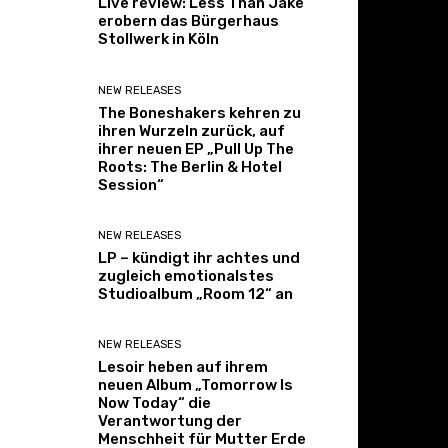
Live review: Less Than Jake
erobern das Bürgerhaus
Stollwerk in Köln
NEW RELEASES
The Boneshakers kehren zu
ihren Wurzeln zurück, auf
ihrer neuen EP „Pull Up The
Roots: The Berlin & Hotel
Session“
NEW RELEASES
LP – kündigt ihr achtes und
zugleich emotionalstes
Studioalbum „Room 12“ an
NEW RELEASES
Lesoir heben auf ihrem
neuen Album „Tomorrow Is
Now Today“ die
Verantwortung der
Menschheit für Mutter Erde