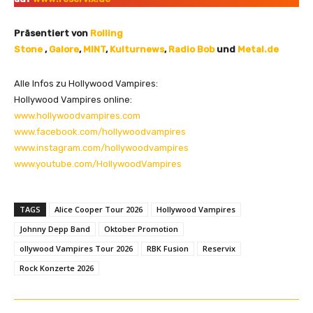
Präsentiert von
Rolling
Stone
,
Galore
,
MINT
,
Kulturnews
,
Radio Bob
und
Metal.de
Alle Infos zu Hollywood Vampires:
Hollywood Vampires online:
www.hollywoodvampires.com
www.facebook.com/hollywoodvampires
www.instagram.com/hollywoodvampires
www.youtube.com/HollywoodVampires
TAGS
Alice Cooper Tour 2026
Hollywood Vampires
Johnny Depp Band
Oktober Promotion
ollywood Vampires Tour 2026
RBK Fusion
Reservix
Rock Konzerte 2026