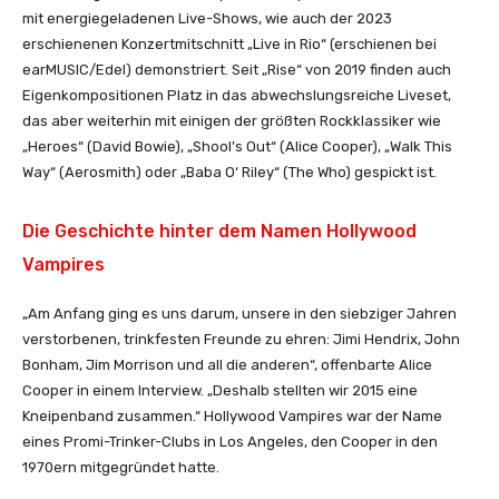
mit energiegeladenen Live-Shows, wie auch der 2023
erschienenen Konzertmitschnitt „Live in Rio“ (erschienen bei
earMUSIC/Edel) demonstriert. Seit „Rise“ von 2019 finden auch
Eigenkompositionen Platz in das abwechslungsreiche Liveset,
das aber weiterhin mit einigen der größten Rockklassiker wie
„Heroes“ (David Bowie), „Shool’s Out“ (Alice Cooper), „Walk This
Way“ (Aerosmith) oder „Baba O‘ Riley“ (The Who) gespickt ist.
Die Geschichte hinter dem Namen Hollywood
Vampires
„Am Anfang ging es uns darum, unsere in den siebziger Jahren
verstorbenen, trinkfesten Freunde zu ehren: Jimi Hendrix, John
Bonham, Jim Morrison und all die anderen“, offenbarte Alice
Cooper in einem Interview. „Deshalb stellten wir 2015 eine
Kneipenband zusammen.“ Hollywood Vampires war der Name
eines Promi-Trinker-Clubs in Los Angeles, den Cooper in den
1970ern mitgegründet hatte.