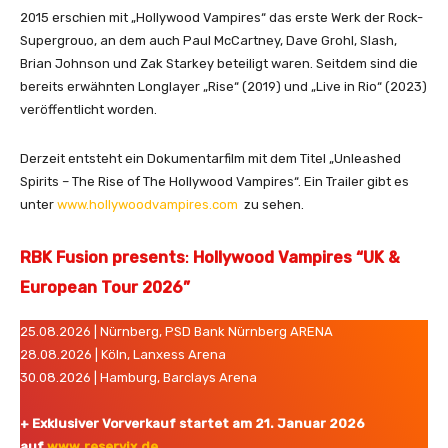
2015 erschien mit „Hollywood Vampires“ das erste Werk der Rock-
Supergrouo, an dem auch Paul McCartney, Dave Grohl, Slash,
Brian Johnson und Zak Starkey beteiligt waren. Seitdem sind die
bereits erwähnten Longlayer „Rise“ (2019) und „Live in Rio“ (2023)
veröffentlicht worden.
Derzeit entsteht ein Dokumentarfilm mit dem Titel „Unleashed
Spirits – The Rise of The Hollywood Vampires“. Ein Trailer gibt es
unter
www.hollywoodvampires.com
zu sehen.
RBK Fusion presents
:
Hollywood Vampires “UK &
European Tour 2026”
25.08.2026 | Nürnberg, PSD Bank Nürnberg ARENA
28.08.2026 | Köln, Lanxess Arena
30.08.2026 | Hamburg, Barclays Arena
+ Exklusiver Vorverkauf startet am 21. Januar 2026
auf
www.reservix.de