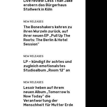
Live review: Less Than Jake
erobern das Bürgerhaus
Stollwerk in Köln
NEW RELEASES
The Boneshakers kehren zu
ihren Wurzeln zurück, auf
ihrer neuen EP „Pull Up The
Roots: The Berlin & Hotel
Session“
NEW RELEASES
LP – kündigt ihr achtes und
zugleich emotionalstes
Studioalbum „Room 12“ an
NEW RELEASES
Lesoir heben auf ihrem
neuen Album „Tomorrow Is
Now Today“ die
Verantwortung der
Menschheit für Mutter Erde