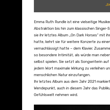
R
„E
u
n
d
Emma Ruth Rundle ist eine vielseitige Musiker
l
Abstraktion bis hin zum klassischen Singer-
e
sie ihr letztes Album „On Dark Horses“ mit 
–
hatte, kehrt sie für weitere Konzerte zu ein
H
vernachlässigt hatte – dem Klavier. Zusammen
e
so besondere Intimität, als würde man nebe
a
selbst spielen. Sie setzt als Songwriterin au
v
jedem Wort maximale Wirkung zu verleihen un
e
menschlichen Natur einzufangen.
n
Ihr letztes Album aus dem Jahr 2021 markie
|
Wendepunkt, auch in diesem Jahr das Publikum
A
Gefühlswelt nehmen wird.
u
d