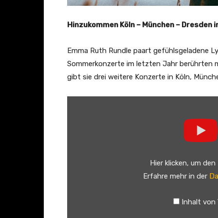
Hinzukommen Köln – München – Dresden
Emma Ruth Rundle paart gefühlsgeladene Lyri
Sommerkonzerte im letzten Jahr berührten m
gibt sie drei weitere Konzerte in Köln, Münc
„
E
m
m
a
Hier klicken, um den
R
Erfahre mehr in der
Da
u
t
Inhalt von
h