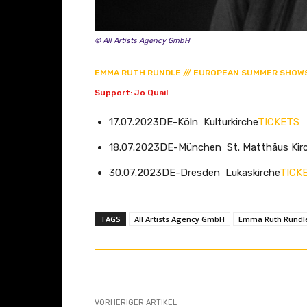
Y
o
u
© All Artists Agency GmbH
T
EMMA RUTH RUNDLE /// EUROPEAN SUMMER SHOW
u
b
Support: Jo Quail
e
17.07.2023DE-Köln Kulturkirche
TICKETS
a
18.07.2023DE-München St. Matthäus Kir
n
z
30.07.2023DE-Dresden Lukaskirche
TICK
e
i
TAGS
All Artists Agency GmbH
Emma Ruth Rundl
g
e
n
VORHERIGER ARTIKEL