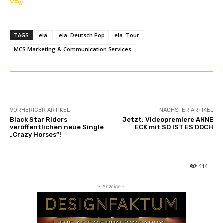
YFw
TAGS
ela.
ela. Deutsch Pop
ela. Tour
MCS Marketing & Communication Services
VORHERIGER ARTIKEL
NÄCHSTER ARTIKEL
Black Star Riders
Jetzt: Videopremiere ANNE
veröffentlichen neue Single
ECK mit SO IST ES DOCH
„Crazy Horses“!
114
- Anzeige -