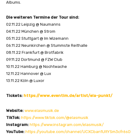
Albums.
Die weiteren Termine der Tour sind:
02.11.22 Leipzig @ Naumanns
04.11.22 München @ Strom
05.11.22 Stuttgart @ Im Wizemann
06.11.22 Neunkirchen @ Stummste Reithalle
08.11.22 Frankfurt @ Brotfabrik
09.11.22 Dortmund @ FZW Club
10.11.22 Hamburg @ Nochtwache
12.11.22 Hannover @ Lux
13.11.22 Köln @ Luxor
Tickets:
https://www.eventim.de/artist/ela-punkt/
Website:
www.elasmusik.de
TikTok:
https://www.tiktok.com/@elasmusik
Instagram:
https://www.instagram.com/elasmusik/
YouTube:
https://youtube.com/channel/UCXCban1UltYSm3cfr6sO