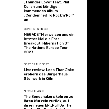
„Thunder Love“ feat. Phil
Collen und kündigen
kommendes Album
„Condemned To Rock’n’Roll“
an
CONCERTS TO GO
MEGADETH erweisen uns ein
letztes Mal die Ehre:
Breakout: Hibernation Of
The Nations Europe Tour
2027
BEST OF THE BEST
Live review: Less Than Jake
erobern das Bürgerhaus
Stollwerk in Köln
NEW RELEASES
The Boneshakers kehren zu
ihren Wurzeln zurück, auf
ihrer neuen EP „Pull Up The