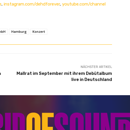
e
,
instagram.com/dehdforever
,
youtube.com/channel
GmbH
Hamburg
Konzert
NÄCHSTER ARTIKEL
n
Mallrat im September mit ihrem Debütalbum
live in Deutschland