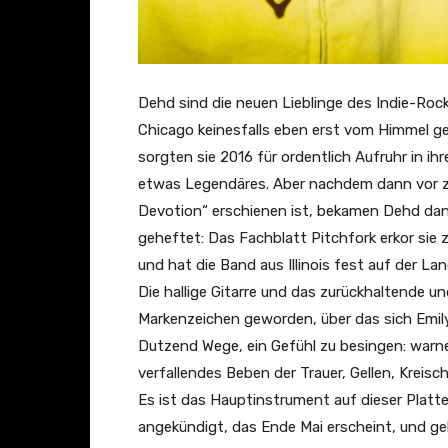
Dehd sind die neuen Lieblinge des Indie-Rock.
Chicago keinesfalls eben erst vom Himmel ge
sorgten sie 2016 für ordentlich Aufruhr in i
etwas Legendäres. Aber nachdem dann vor zw
Devotion“ erschienen ist, bekamen Dehd dann
geheftet: Das Fachblatt Pitchfork erkor sie
und hat die Band aus Illinois fest auf der La
Die hallige Gitarre und das zurückhaltende u
Markenzeichen geworden, über das sich Emily
Dutzend Wege, ein Gefühl zu besingen: warnen
verfallendes Beben der Trauer, Gellen, Krei
Es ist das Hauptinstrument auf dieser Platt
angekündigt, das Ende Mai erscheint, und ge