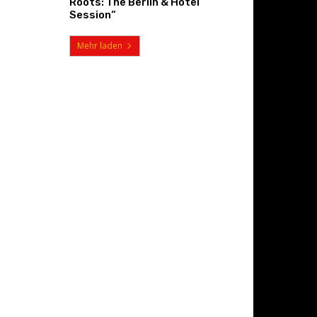
Roots: The Berlin & Hotel
Session“
Mehr laden