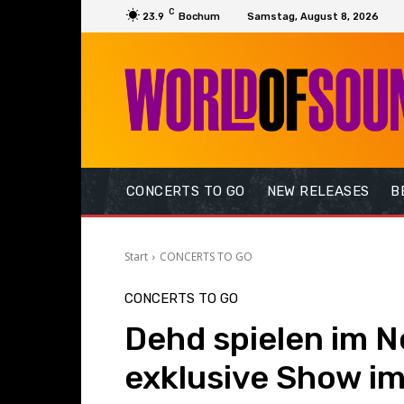
C
23.9
Bochum
Samstag, August 8, 2026
CONCERTS TO GO
NEW RELEASES
B
Start
CONCERTS TO GO
CONCERTS TO GO
Dehd spielen im 
exklusive Show i