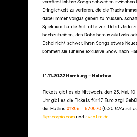
veröffentlichten Songs schweben zwischen 
Dringlichkeit zu verlieren, die die Tracks imm
dabei immer Vollgas geben zu müssen, schaff
Spielraum für die Auftritte von Dehd. Jeder
hochzutreiben, das Rohe herauszukitzeln ode
Dehd nicht schwer, ihren Songs etwas Neue
kommen sie für eine exklusive Show nach H
11.11.2022 Hamburg – Molotow
Tickets gibt es ab Mittwoch, den 25. Mai, 10 U
Uhr gibt es die Tickets für 17 Euro zzgl. Ge
der Hotline
01806 – 570070
(0,20 €/Anruf au
fkpscorpio.com
und
eventim.de
.