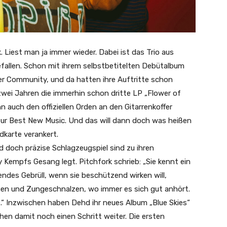
 Liest man ja immer wieder. Dabei ist das Trio aus
fallen. Schon mit ihrem selbstbetitelten Debütalbum
hrer Community, und da hatten ihre Auftritte schon
ei Jahren die immerhin schon dritte LP „Flower of
 auch den offiziellen Orden an den Gitarrenkoffer
 zur Best New Music. Und das will dann doch was heißen
ndkarte verankert.
nd doch präzise Schlagzeugspiel sind zu ihren
 Kempfs Gesang legt. Pitchfork schrieb: „Sie kennt ein
des Gebrüll, wenn sie beschützend wirken will,
schen und Zungeschnalzen, wo immer es sich gut anhört.
e.“ Inzwischen haben Dehd ihr neues Album „Blue Skies“
hen damit noch einen Schritt weiter. Die ersten