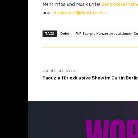
Mehr Infos und Musik unter
dehd.horse/hom
und
tiktok.com/@dehdforever
.
TAGS
Dehd
FKP Scorpio Konzertproduktionen 
VORHERIGER ARTIKEL
Faouzia für exklusive Show im Juli in Berli