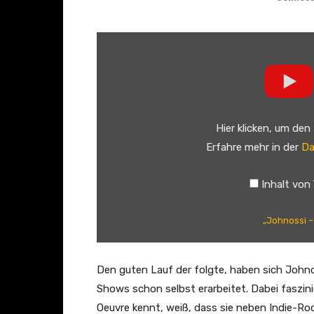
„
J
o
h
n
Hier klicken, um den
o
Erfahre mehr in der
Da
s
s
Inhalt von
i
–
„Johnossi –
S
u
m
Den guten Lauf der folgte, haben sich John
m
Shows schon selbst erarbeitet. Dabei faszini
e
Oeuvre kennt, weiß, dass sie neben Indie-R