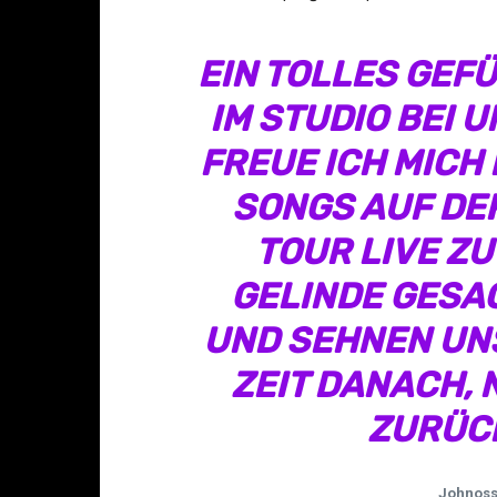
EIN TOLLES GEF
IM STUDIO BEI U
FREUE ICH MICH
SONGS AUF DE
TOUR LIVE ZU
GELINDE GESA
UND SEHNEN UNS
ZEIT DANACH,
ZURÜC
Johnoss