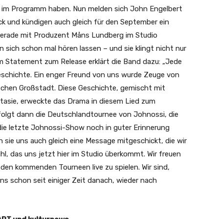
“ im Programm haben. Nun melden sich John Engelbert
ck und kündigen auch gleich für den September ein
 gerade mit Produzent Måns Lundberg im Studio
n sich schon mal hören lassen – und sie klingt nicht nur
em Statement zum Release erklärt die Band dazu: „Jede
Geschichte. Ein enger Freund von uns wurde Zeuge von
schen Großstadt. Diese Geschichte, gemischt mit
tasie, erweckte das Drama in diesem Lied zum
olgt dann die Deutschlandtournee von Johnossi, die
 die letzte Johnossi-Show noch in guter Erinnerung
 sie uns auch gleich eine Message mitgeschickt, die wir
efühl, das uns jetzt hier im Studio überkommt. Wir freuen
 den kommenden Tourneen live zu spielen. Wir sind,
ns schon seit einiger Zeit danach, wieder nach