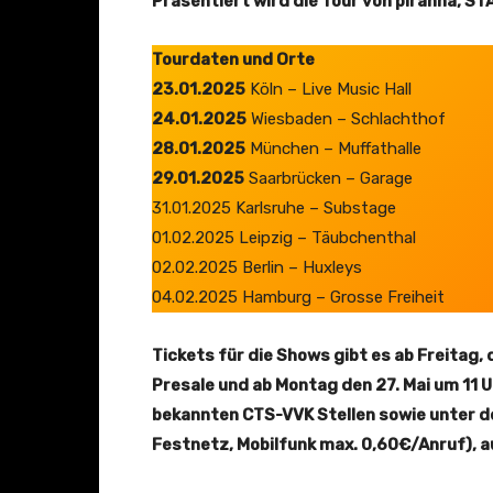
Präsentiert wird die Tour von piranha, S
i
m
Tourdaten und Orte
&
23.01.2025
Köln – Live Music Hall
M
24.01.2025
Wiesbaden – Schlachthof
a
28.01.2025
München – Muffathalle
j
29.01.2025
Saarbrücken – Garage
a
31.01.2025 Karlsruhe – Substage
F
01.02.2025 Leipzig – Täubchenthal
r
02.02.2025 Berlin – Huxleys
a
04.02.2025 Hamburg – Grosse Freiheit
n
c
Tickets für die Shows gibt es ab Freitag, 
i
Presale und ab Montag den 27. Mai um 11 U
s
bekannten CTS-VVK Stellen sowie unter d
“
Festnetz, Mobilfunk max. 0,60€/Anruf), 
v