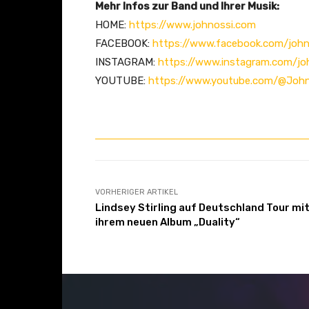
Mehr Infos zur Band und Ihrer Musik:
o
HOME:
https://www.johnossi.com
n
FACEBOOK:
https://www.facebook.com/john
Y
INSTAGRAM:
https://www.instagram.com/john
o
YOUTUBE:
https://www.youtube.com/@Johnos
u
T
u
b
e
a
n
VORHERIGER ARTIKEL
Lindsey Stirling auf Deutschland Tour mi
z
ihrem neuen Album „Duality“
e
i
g
e
n