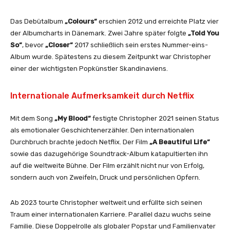
O
f
Das Debütalbum
„Colours“
erschien 2012 und erreichte Platz vier
f
der Albumcharts in Dänemark. Zwei Jahre später folgte
„Told You
i
So“
, bevor
„Closer“
2017 schließlich sein erstes Nummer-eins-
c
Album wurde. Spätestens zu diesem Zeitpunkt war Christopher
i
einer der wichtigsten Popkünstler Skandinaviens.
a
l
Internationale Aufmerksamkeit durch Netflix
M
u
Mit dem Song
„My Blood“
festigte Christopher 2021 seinen Status
s
als emotionaler Geschichtenerzähler. Den internationalen
i
Durchbruch brachte jedoch Netflix. Der Film
„A Beautiful Life“
c
sowie das dazugehörige Soundtrack-Album katapultierten ihn
V
auf die weltweite Bühne. Der Film erzählt nicht nur von Erfolg,
i
sondern auch von Zweifeln, Druck und persönlichen Opfern.
d
e
Ab 2023 tourte Christopher weltweit und erfüllte sich seinen
o
Traum einer internationalen Karriere. Parallel dazu wuchs seine
]
Familie. Diese Doppelrolle als globaler Popstar und Familienvater
“