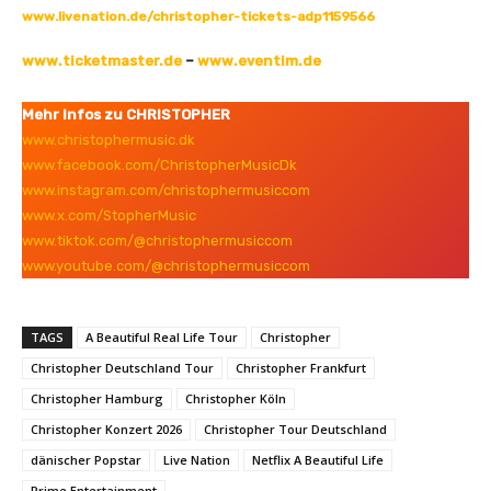
www.livenation.de/christopher-tickets-adp1159566
www.ticketmaster.de
–
www.eventim.de
Mehr Infos zu CHRISTOPHER
www.christophermusic.dk
www.facebook.com/ChristopherMusicDk
www.instagram.com/christophermusiccom
www.x.com/StopherMusic
www.tiktok.com/@christophermusiccom
www.youtube.com/@christophermusiccom
TAGS
A Beautiful Real Life Tour
Christopher
Christopher Deutschland Tour
Christopher Frankfurt
Christopher Hamburg
Christopher Köln
Christopher Konzert 2026
Christopher Tour Deutschland
dänischer Popstar
Live Nation
Netflix A Beautiful Life
Prime Entertainment