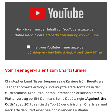
„
C
h
r
i
Hier klicken, um den Inhalt von YouTube anzuzeigen.
s
Erfahre mehr in der
Datenschutzerklärung von YouTube
.
t
o
Inhalt von YouTube immer anzeigen
p
„Christopher – Orbit [Official Music Video]“ direkt öffnen
h
e
r
Vom Teenager-Talent zum Chartstürmer
–
O
Christopher Lund Nissen begann seine Karriere früh. Bereits als
r
Teenager coverte er Songs und knüpfte erste Kontakte in der
b
Musikbranche. Mit nur 19 Jahren unterschrieb er seinen ersten
i
Plattenvertrag bei EMI Denmark. Seine Debütsingle
„Against the
t
Odds“
stieg 2011 direkt in die Top 25 der dänischen Charts ein und
[
markierte den Start einer beeindruckenden Laufbahn.