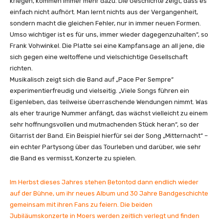
kriegen, kommen immer mehr dazu. Die Geschichte zeigt, dass es
einfach nicht aufhört. Man lernt nichts aus der Vergangenheit,
sondern macht die gleichen Fehler, nur in immer neuen Formen.
Umso wichtiger ist es für uns, immer wieder dagegenzuhalten“, so
Frank Vohwinkel. Die Platte sei eine Kampfansage an all jene, die
sich gegen eine weltoffene und vielschichtige Gesellschaft
richten.
Musikalisch zeigt sich die Band auf „Pace Per Sempre“
experimentierfreudig und vielseitig. „Viele Songs führen ein
Eigenleben, das teilweise überraschende Wendungen nimmt. Was
als eher traurige Nummer anfängt, das wächst vielleicht zu einem
sehr hoffnungsvollen und mutmachenden Stück heran“, so der
Gitarrist der Band. Ein Beispiel hierfür sei der Song „Mitternacht“ –
ein echter Partysong über das Tourleben und darüber, wie sehr
die Band es vermisst, Konzerte zu spielen.
Im Herbst dieses Jahres stehen Betontod dann endlich wieder
auf der Bühne, um ihr neues Album und 30 Jahre Bandgeschichte
gemeinsam mit ihren Fans zu feiern. Die beiden
Jubiläumskonzerte in Moers werden zeitlich verlegt und finden