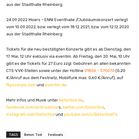
aus der Stadthalle Rheinberg
24.09.2022 Moers – ENNI Eventhalle //Jubiläumskonzert verlegt
vom 10.09.2022, bzw. verlegt vom 18.12.2021, bzw. vom 12.12.2020
aus der Stadthalle Rheinberg
Tickets für die neu bestätigten Konzerte gibt es ab Dienstag, den
17. Mai, 12 Uhr exklusiv via eventim. Ab Freitag, den 20. Mai, 10 Uhr
gibt es die Tickets für 27 Euro zzgl. Gebühren an allen bekannten
CTS-VVK-Stellen sowie unter der Hotline
01806 – 570070
(0,20
€/Anruf aus dem Festnetz, Mobilfunk max. 0,60 €/Anruf), auf
fkpscorpio.com
und
eventim.de
.
Mehr Infos und Musik unter
betontod.de
,
facebook.com/antirockstar
s,
twitter.com/betontod
,
instagram.com/betontod
und
youtube.com/c/BetontodTV
.
TAGS
Beton Tod
Festivals