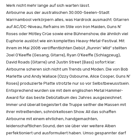
Werk nicht mehr lange auf sich warten lässt.
Airbourne aus der australischen 30.000-Seelen-Stadt
Warrnambool verkörpern alles, was Hardrock ausmacht: Gitarren
auf AC/DC-Niveau, Refrains im Stile von Iron Maiden, Guns N’
Roses oder Mötley Crüe sowie eine Bühnenshow, die ähnlich viel
Euphorie auslöst wie ein komplettes Heavy-Metal-Festival. Mit
ihrem im Mai 2008 veröffentlichten Debüt „Runnin’ Wild“ stellten
Joel O’Keeffe (Gesang, Gitarre), Ryan O’Keeffe (Schlagzeug),
David Roads (Gitarre) und Justin Street (Bass) sofort klar:
Airbourne scheren sich nicht um Trends und Moden. Die von Bob
Marlette und Andy Wallace (Ozzy Osbourne, Alice Cooper, Guns N’
Roses) produzierte Platte strotzte nur so vor Selbstbewusstsein.
Entsprechend wurden sie mit dem englischen Metal Hammer-
Award für das beste Debütalbum des Jahres ausgezeichnet.
Immer und überall begeistert die Truppe seither die Massen mit
ihrer mitreißenden, schnörkellosen Show. All das schaffen
Airbourne mit einem ehrlichen, handgemachten,
leidenschaftlichen Sound, den sie über vier weitere Alben
perfektioniert und ausformuliert haben. Umso gespannter darf