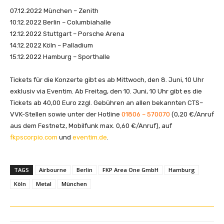
07.12.2022 München – Zenith
10.12.2022 Berlin – Columbiahalle
12.12.2022 Stuttgart – Porsche Arena
14.12.2022 Köln – Palladium
15.12.2022 Hamburg – Sporthalle
Tickets für die Konzerte gibt es ab Mittwoch, den 8. Juni, 10 Uhr
exklusiv via Eventim. Ab Freitag, den 10. Juni, 10 Uhr gibt es die
Tickets ab 40,00 Euro zzgl. Gebühren an allen bekannten CTS–
VVK-Stellen sowie unter der Hotline
01806 – 570070
(0,20 €/Anruf
aus dem Festnetz, Mobilfunk max. 0,60 €/Anruf), auf
fkpscorpio.com
und
eventim.de
.
TAGS
Airbourne
Berlin
FKP Area One GmbH
Hamburg
Köln
Metal
München