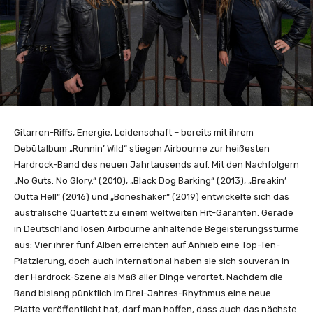
Gitarren-Riffs, Energie, Leidenschaft – bereits mit ihrem
Debütalbum „Runnin’ Wild“ stiegen Airbourne zur heißesten
Hardrock-Band des neuen Jahrtausends auf. Mit den Nachfolgern
„No Guts. No Glory.“ (2010), „Black Dog Barking“ (2013), „Breakin’
Outta Hell“ (2016) und „Boneshaker“ (2019) entwickelte sich das
australische Quartett zu einem weltweiten Hit-Garanten. Gerade
in Deutschland lösen Airbourne anhaltende Begeisterungsstürme
aus: Vier ihrer fünf Alben erreichten auf Anhieb eine Top-Ten-
Platzierung, doch auch international haben sie sich souverän in
der Hardrock-Szene als Maß aller Dinge verortet. Nachdem die
Band bislang pünktlich im Drei-Jahres-Rhythmus eine neue
Platte veröffentlicht hat, darf man hoffen, dass auch das nächste