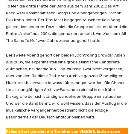
f
To Me“, die dritte Platte der Band aus dem Jahr 2002. Das Art-
f
Rock-Werk kommt mit zehn Songs und einer gehörigen Portion
i
Elektronik daher. Der Titel lässt hingegen täuschen: Kein Song
c
gleicht dem anderen. Dazu spielt die Gruppe am ersten Abend die
i
Platte „Noise“ aus 2004, die genau dort ansetzt, wo „You Look All
a
The Same To Me“ zwei Jahre zuvor aufgehört hatte.
l
V
Der zweite Abend gehört den beiden „Controlling Crowds“ Alben
i
aus 2009, die experimentell eine große stilistische Bandbreite
d
aufmachen, bei der die Trip-Hop-Wurzeln zwar nicht vergessen,
e
aber von den für diese Platte von Archive ganzen 13 beteiligten
o
Musikern stellenweise bewusst übergangen werden. Die Chance
)
für alle langjährigen Archive-Fans, noch einmal in die frühe
“
Diskografie der sich ständig wandelnden Gruppe einzutauchen.
v
Und wer die Band kennt, wird wohl wissen, dass der Ausflug in die
o
musikalische Vergangenheit bestimmt nicht die einzige
n
Besonderheit der Deutschlandtour bleiben wird.
Y
o
Präsentiert werden die Termine von VISIONS, kulturnews