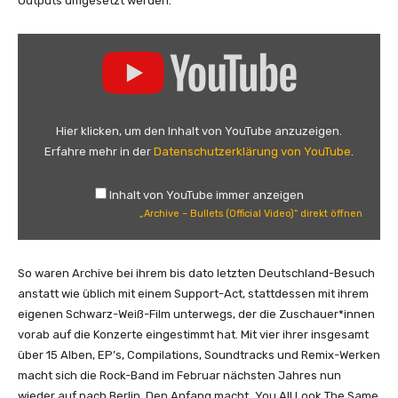
Outputs umgesetzt werden.
„
A
r
c
h
Hier klicken, um den Inhalt von YouTube anzuzeigen.
i
Erfahre mehr in der
Datenschutzerklärung von YouTube
.
v
e
Inhalt von YouTube immer anzeigen
–
„Archive – Bullets (Official Video)“ direkt öffnen
B
u
l
So waren Archive bei ihrem bis dato letzten Deutschland-Besuch
l
anstatt wie üblich mit einem Support-Act, stattdessen mit ihrem
e
eigenen Schwarz-Weiß-Film unterwegs, der die Zuschauer*innen
t
vorab auf die Konzerte eingestimmt hat. Mit vier ihrer insgesamt
s
über 15 Alben, EP’s, Compilations, Soundtracks und Remix-Werken
(
macht sich die Rock-Band im Februar nächsten Jahres nun
O
wieder auf nach Berlin. Den Anfang macht „You All Look The Same