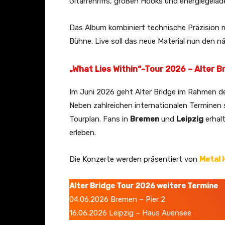
Gitarrenriffs, großen Hooks und energiegela
Das Album kombiniert technische Präzision mi
Bühne. Live soll das neue Material nun den nä
„What Lies Within“-Tour 2026 – Alter Br
Im Juni 2026 geht Alter Bridge im Rahmen d
Neben zahlreichen internationalen Termine
Tourplan. Fans in
Bremen
und
Leipzig
erhalt
erleben.
Die Konzerte werden präsentiert von
Metal
Alter Bridge Tour 2026 weitere Termine
04.06.2026 Bremen – Pier 2
16.06.2026 Leipzig – Haus Auensee