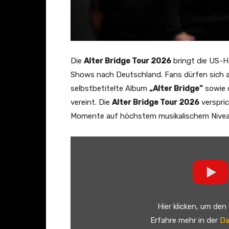
Die
Alter Bridge Tour 2026
bringt die US-H
Shows nach Deutschland. Fans dürfen sich au
selbstbetitelte Album
„Alter Bridge“
sowie 
vereint. Die
Alter Bridge Tour 2026
verspric
Momente auf höchstem musikalischem Nivea
„
A
l
t
e
Hier klicken, um den
r
Erfahre mehr in der
Da
B