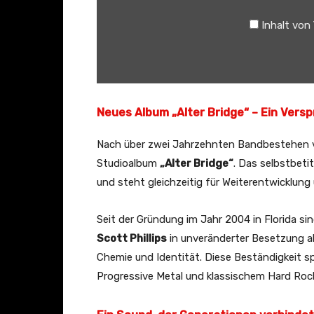
r
Inhalt von
i
d
g
e
–
Neues Album „Alter Bridge“ – Ein Vers
H
Nach über zwei Jahrzehnten Bandbestehen ve
o
Studioalbum
„Alter Bridge“
. Das selbstbeti
l
und steht gleichzeitig für Weiterentwicklung 
i
d
Seit der Gründung im Jahr 2004 in Florida si
a
Scott Phillips
in unveränderter Besetzung akt
y
Chemie und Identität. Diese Beständigkeit s
(
Progressive Metal und klassischem Hard Rock
O
f