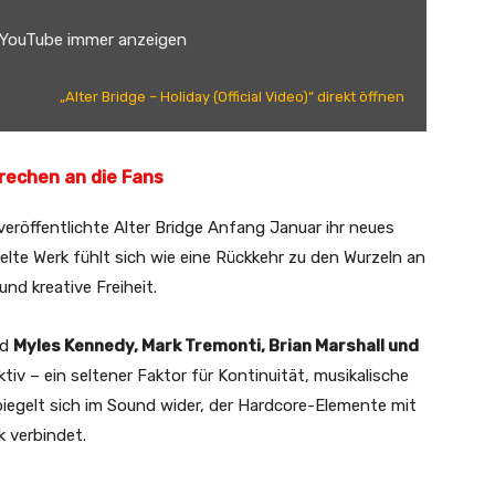
 YouTube immer anzeigen
„Alter Bridge – Holiday (Official Video)“ direkt öffnen
prechen an die Fans
röffentlichte Alter Bridge Anfang Januar ihr neues
telte Werk fühlt sich wie eine Rückkehr zu den Wurzeln an
und kreative Freiheit.
nd
Myles Kennedy, Mark Tremonti, Brian Marshall und
iv – ein seltener Faktor für Kontinuität, musikalische
piegelt sich im Sound wider, der Hardcore-Elemente mit
 verbindet.