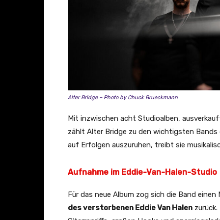
o
u
T
u
b
e
a
Alter Bridge – Photo by Chuck Brueckmann
n
z
Mit inzwischen acht Studioalben, ausverkauf
e
zählt Alter Bridge zu den wichtigsten Bands
i
auf Erfolgen auszuruhen, treibt sie musikali
g
e
Aufnahme im Eddie-Van-Halen-Studio
n
Für das neue Album zog sich die Band einen 
des verstorbenen Eddie Van Halen
zurück.