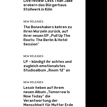
Live review: Less Than Jake
erobern das Bürgerhaus
Stollwerk in Köln
NEW RELEASES
The Boneshakers kehren zu
ihren Wurzeln zurück, auf
ihrer neuen EP „Pull Up The
Roots: The Berlin & Hotel
Session“
NEW RELEASES
LP – kündigt ihr achtes und
zugleich emotionalstes
Studioalbum „Room 12“ an
NEW RELEASES
Lesoir heben auf ihrem
neuen Album „Tomorrow Is
Now Today“ die
Verantwortung der
Menschheit für Mutter Erde