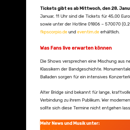
Tickets gibt es ab Mittwoch, den 28. Janu
Januar, 11 Uhr sind die Tickets für 45,00 Eu
sowie unter der Hotline 01806 – 570070 (0,2
fkpscorpio.de
und
eventim.de
erhältlich.
Was Fans live erwarten können
Die Shows versprechen eine Mischung aus 
Klassikern der Bandgeschichte. Monumentale 
Balladen sorgen für ein intensives Konzerterl
Alter Bridge sind bekannt für lange, kraftvol
Verbindung zu ihrem Publikum. Wer modernen 
sollte sich diese Termine nicht entgehen las
Mehr News und Musik unter: