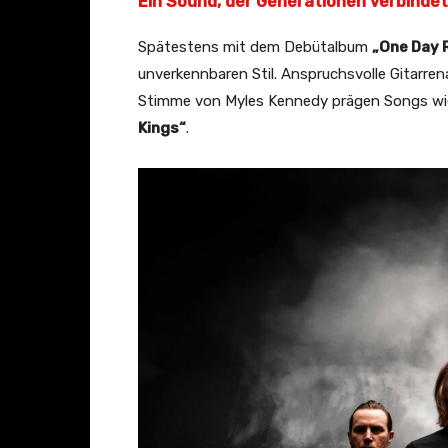
Ein Sound, der Generationen verbindet
f
i
Spätestens mit dem Debütalbum
„One Day 
c
unverkennbaren Stil. Anspruchsvolle Gitarren
i
Stimme von Myles Kennedy prägen Songs w
a
Kings“
.
l
V
i
d
e
o
)
“
v
o
n
Y