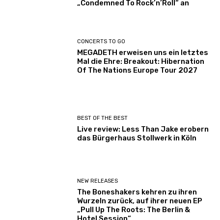
„Condemned To Rock’n’Roll“ an
CONCERTS TO GO
MEGADETH erweisen uns ein letztes
Mal die Ehre: Breakout: Hibernation
Of The Nations Europe Tour 2027
BEST OF THE BEST
Live review: Less Than Jake erobern
das Bürgerhaus Stollwerk in Köln
NEW RELEASES
The Boneshakers kehren zu ihren
Wurzeln zurück, auf ihrer neuen EP
„Pull Up The Roots: The Berlin &
Hotel Session“