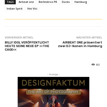
TAGS
Airbeat one
Berlinièros PR
Docks
Hamburg
Indian Spirit
Vini Vici
VORHERIGER ARTIKEL
NÄCHSTER ARTIKEL
BILLY IDOL VERÖFFENTLICHT
AIRBEAT ONE präsentiert
HEUTE SEINE NEUE EP >>THE
zwei DJ-Ikonen in Hamburg
CAGE<<
80
- Anzeige -