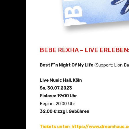
n
s
z
i
e
c
i
V
g
i
e
d
BEBE REXHA – LIVE ERLEBEN
n
e
o
Best F´n Night Of My Life
(Support: Lion Ba
)
“
Live Music Hall, Köln
v
So, 30.07.2023
o
Einlass: 19:00 Uhr
n
Beginn: 20:00 Uhr
Y
32,00 € zzgl. Gebühren
o
u
Tickets unter:
https://www.dreamhaus.c