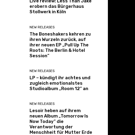
Live review: Less Than Jake
erobern das Bürgerhaus
Stollwerk in Köln
NEW RELEASES
The Boneshakers kehren zu
ihren Wurzeln zurück, auf
ihrer neuen EP „Pull Up The
Roots: The Berlin & Hotel
Session“
NEW RELEASES
LP – kündigt ihr achtes und
zugleich emotionalstes
Studioalbum „Room 12“ an
NEW RELEASES
Lesoir heben auf ihrem
neuen Album „Tomorrow Is
Now Today“ die
Verantwortung der
Menschheit für Mutter Erde