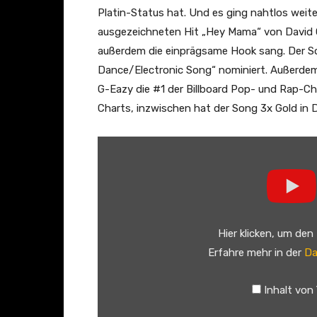
s
Platin-Status hat. Und es ging nahtlos weite
(
ausgezeichneten Hit „Hey Mama“ von David Gu
f
außerdem die einprägsame Hook sang. Der So
e
Dance/Electronic Song“ nominiert. Außerdem e
a
G-Eazy die #1 der Billboard Pop- und Rap-Cha
t
Charts, inzwischen hat der Song 3x Gold in 
.
N
„
i
B
c
e
k
b
i
e
Hier klicken, um den
M
R
Erfahre mehr in der
Da
i
e
n
x
Inhalt von
a
h