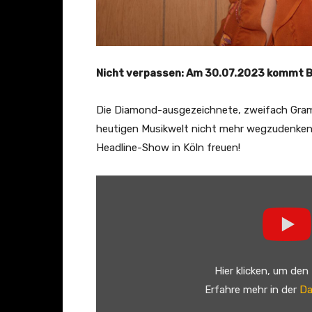
Nicht verpassen: Am 30.07.2023 kommt BE
Die Diamond-ausgezeichnete, zweifach Gramm
heutigen Musikwelt nicht mehr wegzudenken.
Headline-Show in Köln freuen!
„
B
e
b
e
Hier klicken, um den
R
Erfahre mehr in der
Da
e