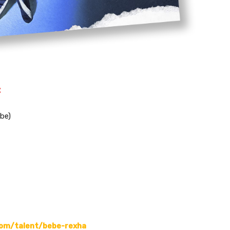
:
be)
om/talent/bebe-rexha