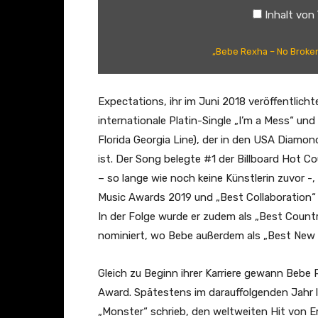
x
Inhalt von
h
a
„Bebe Rexha – No Broken H
–
N
o
Expectations, ihr im Juni 2018 veröffentlic
B
internationale Platin-Single „I’m a Mess“ un
r
Florida Georgia Line), der in den USA Diam
o
ist. Der Song belegte #1 der Billboard Hot C
k
– so lange wie noch keine Künstlerin zuvor -
e
Music Awards 2019 und „Best Collaboration“
n
In der Folge wurde er zudem als „Best Cou
H
nominiert, wo Bebe außerdem als „Best New A
e
a
Gleich zu Beginn ihrer Karriere gewann Bebe
r
Award. Spätestens im darauffolgenden Jahr le
t
„Monster“ schrieb, den weltweiten Hit von E