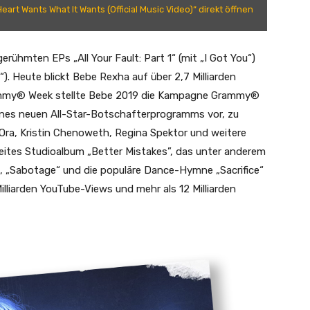
art Wants What It Wants (Official Music Video)“ direkt öffnen
gerühmten EPs „All Your Fault: Part 1“ (mit „I Got You“)
“). Heute blickt Bebe Rexha auf über 2,7 Milliarden
ammy® Week stellte Bebe 2019 die Kampagne Grammy®
eines neuen All-Star-Botschafterprogramms vor, zu
 Ora, Kristin Chenoweth, Regina Spektor und weitere
weites Studioalbum „Better Mistakes”, das unter anderem
at, „Sabotage“ und die populäre Dance-Hymne „Sacrifice“
illiarden YouTube-Views und mehr als 12 Milliarden