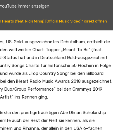
 YouTube immer anzeigen
earts (feat. Nicki Minaj) [Official Music Video]“ direkt öffnen
htes, US-Gold-ausgezeichnetes Debütalbum, enthielt die
d den weltweiten Chart-Topper „Meant To Be“ (feat.
ond-Status hat und in Deutschland Gold-ausgezeichnet
ountry Songs Charts für historische 50 Wochen in Folge
, und wurde als „Top Country Song“ bei den Billboard
 bei den iHeart Radio Music Awards 2018 ausgezeichnet.
ntry Duo/Group Performance“ bei den Grammys 2019
rtist“ ins Rennen ging.
 Rexha den prestigeträchtigen Abe Olman Scholarship
rnte auch der Rest der Welt sie kennen, als sie
minem und Rihanna, der allein in den USA 6-fachen