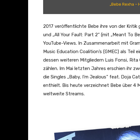
j
a
„Bebe Rexha – He
)
–
[
H
O
e
2017 veröffentlichte Bebe ihre von der Kritik 
f
a
und „All Your Fault: Part 2“ (mit „Meant To Be
f
r
YouTube-Views. In Zusammenarbeit mit Gr
i
t
Music Education Coalition’s (GMEC) als Teil 
c
W
dessen weiteren Mitgliedern Luis Fonsi, Rita
i
a
zählen. Im Mai letzten Jahres erschien ihr z
a
n
die Singles „Baby, I’m Jealous“ feat. Doja C
l
t
enthielt. Bis heute verzeichnet Bebe über 4 M
M
s
weltweite Streams.
u
W
s
h
i
a
c
t
V
I