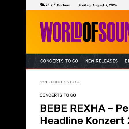
C
23.2
Bochum
Freitag, August 7, 2026
CONCERTS TO GO
NEW RELEASES
B
Start
CONCERTS TO GO
CONCERTS TO GO
BEBE REXHA – Per
Headline Konzert 