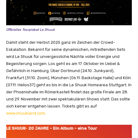
Offizielles Tourplakat Le Shuuk
Damit steht der Herbst 2025 ganz im Zeichen der Crowd-
Eskalation. Bekannt für seine dynamischen, mitreißenden Sets
wird Le Shuuk für unvergessliche Nächte voller Energie und
Begeisterung sorgen. Los geht es am 17. Oktober im Uebel &
Gefährlich in Hamburg. Über Dortmund (24.10. Junkyard),
Frankfurt (31.10. Zoom), München (06.11. Backstage Halle) und Köln
(07.11. Helios37) geht es bis in die Le Shuuk Homearea Stuttgart. In
der Phoenixhalle im Römerkastell findet das große Finale am 28.
und 29. November mit zwei spektakulären Shows statt. Das sollte
sich keiner entgehen lassen. Tickets gibt es auf
www.shuukland.com
.
LE SHUUK- 20 JAHRE – Ein Album – eine Tour