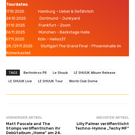
Tourdates:
17.10.2025 Hamburg – Uebel & Gefährlich
24.10.2025 Dortmund – Junkyard
31.10.2025 Frankfurt – Zoom
06.11.2025 München – Backstage Halle
07.11.2025 Köln – Helios37
28./29.11.2025 Stuttgart The Grand Final – Phoenixhalle im
Römerkastell
TAGS
Berlinièros PR
Le Shuuk
LE SHUUK Album Release
LE SHUUK Live
LE SHUUK Tour
World Club Dome
VORHERIGER ARTIKEL
NÄCHSTER ARTIKEL
Matt Pascale and The
Lilly Palmer veröffentlicht
Stomps veröffentlichen ihr
Techno-Hymne „Techy MF“
Debütalbum „Home“ am 24.