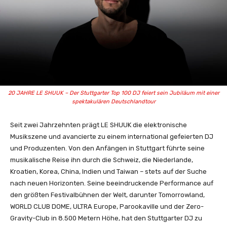
20 JAHRE LE SHUUK – Der Stuttgarter Top 100 DJ feiert sein Jubiläum mit einer
spektakulären Deutschlandtour
Seit zwei Jahrzehnten prägt LE SHUUK die elektronische
Musikszene und avancierte zu einem international gefeierten DJ
und Produzenten. Von den Anfängen in Stuttgart führte seine
musikalische Reise ihn durch die Schweiz, die Niederlande,
Kroatien, Korea, China, Indien und Taiwan – stets auf der Suche
nach neuen Horizonten. Seine beeindruckende Performance auf
den größten Festivalbühnen der Welt, darunter Tomorrowland,
WORLD CLUB DOME, ULTRA Europe, Parookaville und der Zero-
Gravity-Club in 8.500 Metern Höhe, hat den Stuttgarter DJ zu