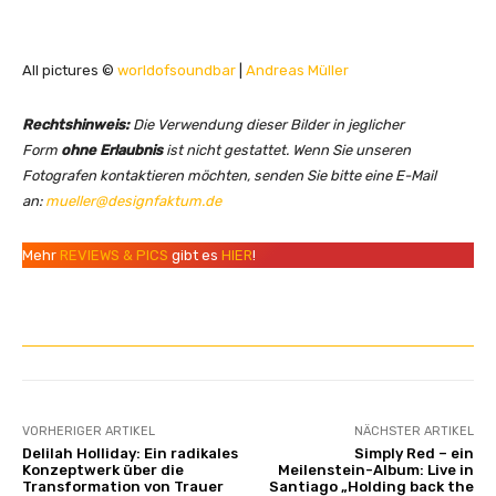
All pictures ©
worldofsoundbar
|
Andreas Müller
Rechtshinweis:
Die Verwendung dieser Bilder in jeglicher
Form
ohne Erlaubnis
ist nicht gestattet. Wenn Sie unseren
Fotografen kontaktieren möchten, senden Sie bitte eine E-Mail
an:
mueller@designfaktum.de
Mehr
REVIEWS & PICS
gibt es
HIER
!
VORHERIGER ARTIKEL
NÄCHSTER ARTIKEL
Delilah Holliday: Ein radikales
Simply Red – ein
Konzeptwerk über die
Meilenstein-Album: Live in
Transformation von Trauer
Santiago „Holding back the