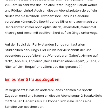
2000ern so sehr wie das Trio aus Peter Brugger, Florian Weber
und Rüdiger Linhof. Auch an diesem Abend zeigten sie auf ein
Neues wie sie mit Ihren „Hymnen“ ihre Fans in Feierlaune
versetzen können. Die Sportfreunde Stiller sind auch nach drei
Jahrzehnten immer noch optimistisch, lebensfroh, manchmal
kitschig und immer mit positiver Sicht auf die Dinge unterwegs.
Auf der Setlist der Party standen Songs von fast allen
Studioalben der Jungs. Hier ein kleiner Ausschnitt der uns
besonders gut gefallen hat: „Wunderbaren Jahre“, „Hymne auf
dich“, „Applaus, Applaus“, „Keine Blumen ohne Regen“, „7 Tage, 7
Nächte“, „Ich, Roque“ und „Siehst du das genauso?“.
Ein bunter Strauss Zugaben
Im Gegensatz zu vielen anderen Bands nehmen die Sportis
Zugaben ernst und hauen an diesem Abend sogar 2 Zusatz-Sets
mit 9 neuen Liedern raus. Da können sich viele Bands eine
Scheibe von abschneiden.