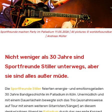
Sportfreunde machen Party im Palladium 11.05.2026 | All pictures © worldofsoundbar
| Andreas Müller
Nicht weniger als 30 Jahre sind
Sportfreunde Stiller unterwegs, aber
sie sind alles außer müde.
Die
Sportfreunde Stiller
feierten energie- und emotionsgeladen
30 Jahre Bandgeschichte im Palladium in Köln. Unermüdlich und
mit einem Dauerlächeln bewegte sich das Trio (ausnahmsweise
auf Tour mit einem weiteren Gitarristen/Sänger) an diesem
denkwürdigen Abend im
Palladium
durch das gesamte Konzert.