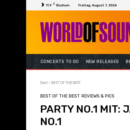
C
11.9
Bochum
Freitag, August 7, 2026
CONCERTS TO GO
NEW RELEASES
B
Start
BEST OF THE BEST
BEST OF THE BEST
REVIEWS & PICS
PARTY NO.1 MIT: 
NO.1