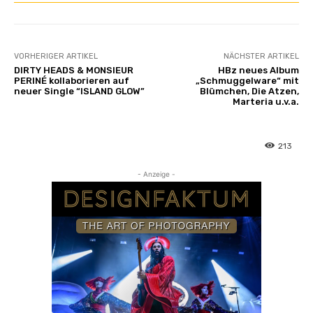
VORHERIGER ARTIKEL
NÄCHSTER ARTIKEL
DIRTY HEADS & MONSIEUR
HBz neues Album
PERINÉ kollaborieren auf
„Schmuggelware“ mit
neuer Single “ISLAND GLOW”
Blümchen, Die Atzen,
Marteria u.v.a.
213
- Anzeige -