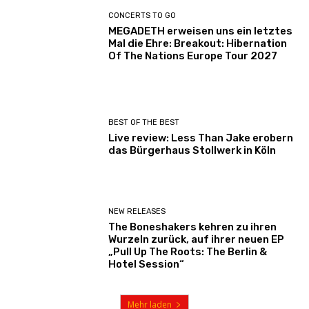
CONCERTS TO GO
MEGADETH erweisen uns ein letztes
Mal die Ehre: Breakout: Hibernation
Of The Nations Europe Tour 2027
BEST OF THE BEST
Live review: Less Than Jake erobern
das Bürgerhaus Stollwerk in Köln
NEW RELEASES
The Boneshakers kehren zu ihren
Wurzeln zurück, auf ihrer neuen EP
„Pull Up The Roots: The Berlin &
Hotel Session“
Mehr laden