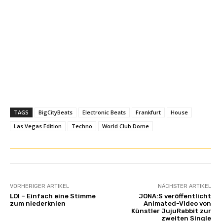
TAGS
BigCityBeats
Electronic Beats
Frankfurt
House
Las Vegas Edition
Techno
World Club Dome
VORHERIGER ARTIKEL
NÄCHSTER ARTIKEL
LOI – Einfach eine Stimme
JONA:S veröffentlicht
zum niederknien
Animated-Video von
Künstler JujuRabbit zur
zweiten Single