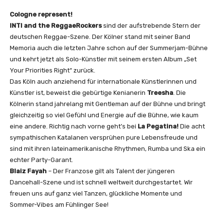
e
s
Cologne represent!
t
INTI and the ReggaeRockers
sind der aufstrebende Stern der
i
deutschen Reggae-Szene. Der Kölner stand mit seiner Band
v
Memoria auch die letzten Jahre schon auf der Summerjam-Bühne
a
und kehrt jetzt als Solo-Künstler mit seinem ersten Album „Set
l
Your Priorities Right“ zurück.
2
Das Köln auch anziehend für internationale Künstlerinnen und
0
Künstler ist, beweist die gebürtige Kenianerin
Treesha
. Die
2
Kölnerin stand jahrelang mit Gentleman auf der Bühne und bringt
2
gleichzeitig so viel Gefühl und Energie auf die Bühne, wie kaum
|
eine andere. Richtig nach vorne geht’s bei
La Pegatina!
Die acht
O
sympathischen Katalanen versprühen pure Lebensfreude und
F
sind mit ihren lateinamerikanische Rhythmen, Rumba und Ska ein
F
echter Party-Garant.
I
Blaiz Fayah
– Der Franzose gilt als Talent der jüngeren
C
Dancehall-Szene und ist schnell weltweit durchgestartet. Wir
I
freuen uns auf ganz viel Tanzen, glückliche Momente und
A
Sommer-Vibes am Fühlinger See!
L