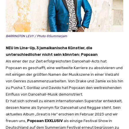
BARRINGTON LEVY / Photo ©Summerjam
NEU im Line-Up, 3 jamaikanische Künstler, die
unterschiedlicher nicht sein könnten: Popcaan
Als einer der zur Zeit erfolgreichsten Dancehall-Acts hat
Popcaan es geschafft, eine weltweite Karriere zu absolvieren und
mit einigen der größten Namen der Musikszene in einer Vielzahl
von Genres zusammenzuarbeiten. Von Drake und Jamie xx bis hin
zu Pusha T, Gorillaz und Davido hat Popcaan den weitreichenden
Einfluss von Dancehall-Musik demonstriert.
Er hat sich schnell zu einem internationalen Superstar entwickelt,
dessen Name als Synonym für Dancehall und Reggae steht. Sein
aktuelles Album „Great is He“ erschien im Februar 2023 und wir
freuen uns,
Popcaan EXKLUSIV
als einzige Festival Show in
Deutschland auf dem Summerjam Festival erneut begrüssen zu