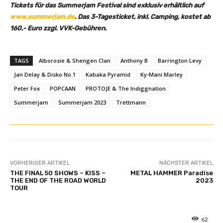
b
Tickets für das Summerjam Festival sind exklusiv erhältlich auf
e
www.summerjam.de
. Das 3-Tagesticket, inkl. Camping, kostet ab
a
160,- Euro zzgl. VVK-Gebühren.
n
z
e
TAGS
Alborosie & Shengen Clan
Anthony B
Barrington Levy
i
Jan Delay & Disko No.1
Kabaka Pyramid
Ky-Mani Marley
g
Peter Fox
POPCAAN
PROTOJE & The Indiggnation
e
Summerjam
Summerjam 2023
Trettmann
n
VORHERIGER ARTIKEL
NÄCHSTER ARTIKEL
THE FINAL 50 SHOWS – KISS –
METAL HAMMER Paradise
THE END OF THE ROAD WORLD
2023
TOUR
62