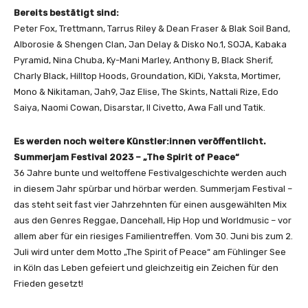
A
Bereits bestätigt sind:
F
Peter Fox, Trettmann, Tarrus Riley & Dean Fraser & Blak Soil Band,
T
Alborosie & Shengen Clan, Jan Delay & Disko No.1, SOJA, Kabaka
E
Pyramid, Nina Chuba, Ky-Mani Marley, Anthony B, Black Sherif,
R
Charly Black, Hilltop Hoods, Groundation, KiDi, Yaksta, Mortimer,
M
Mono & Nikitaman, Jah9, Jaz Elise, The Skints, Nattali Rize, Edo
O
Saiya, Naomi Cowan, Disarstar, Il Civetto, Awa Fall und Tatik.
V
I
Es werden noch weitere Künstler:innen veröffentlicht.
E
Summerjam Festival 2023 – „The Spirit of Peace“
“
36 Jahre bunte und weltoffene Festivalgeschichte werden auch
v
in diesem Jahr spürbar und hörbar werden. Summerjam Festival –
o
das steht seit fast vier Jahrzehnten für einen ausgewählten Mix
n
aus den Genres Reggae, Dancehall, Hip Hop und Worldmusic – vor
Y
allem aber für ein riesiges Familientreffen. Vom 30. Juni bis zum 2.
o
Juli wird unter dem Motto „The Spirit of Peace“ am Fühlinger See
u
in Köln das Leben gefeiert und gleichzeitig ein Zeichen für den
T
Frieden gesetzt!
u