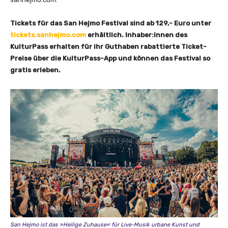
i
e
Tickets für das San Hejmo Festival sind ab 129,- Euro unter
“
tickets.sanhejmo.com
erhältlich. Inhaber:innen des
v
KulturPass erhalten für ihr Guthaben rabattierte Ticket-
o
Preise über die KulturPass-App und können das Festival so
n
gratis erleben.
Y
o
u
T
u
b
e
a
n
z
e
i
g
San Hejmo ist das »Heilige Zuhause« für Live-Musik urbane Kunst und