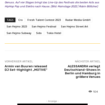
e
Genuss. Auf vier Stages bringt das Line-Up des Festivals die besten Acts aus
n
HipHop Pop und Elektro nach Hause. (Bild: Mainstage 2022 | Robin Böttcher)
TAGS
Cro
Fresh Talent Contest 2023
Radar Media GmbH
San Hejmo 2023
San Hejmo Festival
San Hejmo Street Art
San Hejmo Subway
Sido
Tokio Hotel
VORHERIGER ARTIKEL
NÄCHSTER ARTIKEL
Armin van Buuren released
ALESSANDRA verlegt
DJ Set-Highlight „MOTIVE“
Deutschland-Shows in
Berlin und Hamburg in
größere Venues
104
- Anzeige -