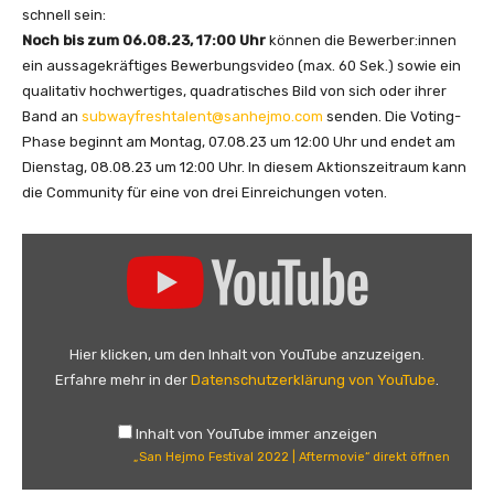
schnell sein:
Noch bis zum 06.08.23, 17:00 Uhr
können die Bewerber:innen
ein aussagekräftiges Bewerbungsvideo (max. 60 Sek.) sowie ein
qualitativ hochwertiges, quadratisches Bild von sich oder ihrer
Band an
subwayfreshtalent@sanhejmo.com
senden. Die Voting-
Phase beginnt am Montag, 07.08.23 um 12:00 Uhr und endet am
Dienstag, 08.08.23 um 12:00 Uhr. In diesem Aktionszeitraum kann
die Community für eine von drei Einreichungen voten.
„
S
a
n
H
Hier klicken, um den Inhalt von YouTube anzuzeigen.
e
Erfahre mehr in der
Datenschutzerklärung von YouTube
.
j
m
Inhalt von YouTube immer anzeigen
o
„San Hejmo Festival 2022 | Aftermovie“ direkt öffnen
F