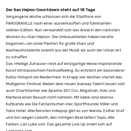
e
s
Der San Hejmo-Countdown steht auf 18 Tage
t
Vergangene Woche schlossen sich die Stadttore von
i
PAROOKAVILLE nach einer ausverkauften und fulminanten
v
siebten Edition. Nun verwandelt sich das Areal in den nächsten
a
Wochen zu »San Hejmo«. Die Umbauarbeiten haben bereits
l
begonnen, um coole Flächen für große Stars und
2
Nachwuchstalente sowohl aus der Musik als auch der Urban Art
0
zu schaﬀen.
2
Das »Heilige Zuhause« mixt auf einzigartige Weise inspirierende
2
Kunst mit klassischem Festivalfeeling. So entsteht ein besonderer
|
Kultur-Hotspot am Niederrhein. In knapp vier Wochen startet das
A
Multigenre-Festival. Neben dem neuen Subway-Talent lassen sich
f
auch Chartstürmer wie Apache 207, Cro, Alligatoah, Sido und
t
Marteria einen Besuch nicht nehmen. Mit dabei sind ebenso
e
Kultbands wie Die Fantastischen Vier, Sportfreunde Stiller und
r
Tokio Hotel. Allerfeinsten Indiepop gibt es von Wanda, Esther Graf
m
und Von wegen Lisbeth, den richtigen Beat liefern Topic, Alle
o
Farben, Lari Luke uvm. Das gesamte Line Up ﬁndet sich auf
v
sanhejmo.com.