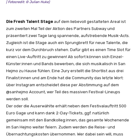
| Fotocredit: © Julian Huke)
Die Fresh Talent Stage
auf dem liebevoll gestalteten Areal ist
zum zweiten Mal Teil der Aktion des Partners Subway und
präsentiert zwei Tage lang spannende, aufstrebende Musik-Acts.
Zugleich ist die Stage auch ein Sprungbrett für neue Talente, die
kurz vor dem Durchbruch stehen. Dafür gibt es einen Time Slot für
einen Live-Auftritt zu gewinnen! Ab sofort können sich Einzel-
Künster:innen und Bands bewerben, die sich musikalisch in San
Hejmo zu Hause fühlen. Eine Jury erstellt die Shortlist aus drei
Finalist:innen und am Ende hat die Community das letzte Wort:
über Instagram entscheidet diese per Abstimmung auf dem
@sanhejmo Account, wer Teil des massiven Festival-Lineups
werden soll.
Der oder die Auserwählte erhält neben dem Festivalauftritt 500
Euro Gage und kann dank 2-Day-Tickets, ggf. natürlich
gemeinsam mit den Bandkolleg:innen, das gesamte Wochenende
im San Hejmo weiter feiern. Zudem werden die Reise- und
Übernachtungskosten übernommen. Wer dabei sein will, muss