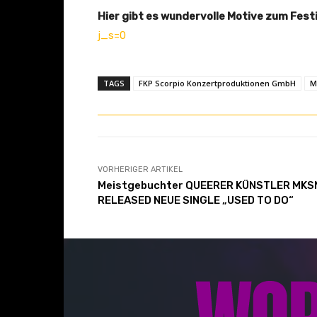
e
Hier gibt es wundervolle Motive zum Festi
r
j_s=0
m
o
TAGS
FKP Scorpio Konzertproduktionen GmbH
M
v
i
e
“
v
VORHERIGER ARTIKEL
Meistgebuchter QUEERER KÜNSTLER MKS
o
RELEASED NEUE SINGLE „USED TO DO“
n
Y
o
u
T
u