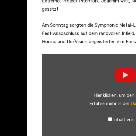
Extremo, Project Pitchfork, Joachim Witt, 
gesetzt.
Am Sonntag sorgten die Symphonic Metal-Le
Festivalabschluss auf dem randvollen Infield
Hocico und De/Vision begeisterten ihre Fan
„
M
'
e
r
Hier klicken, um den
a
Erfahre mehr in der
Da
L
u
Inhalt von
n
a