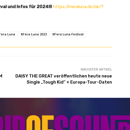
val und Infos für 2024!!!
https://meraluna.de/de/?
'era Luna
M'era Luna 2023
M'era Luna Festival
NÄCHSTER ARTIKEL
M
DAISY THE GREAT veröffentlichen heute neue
Single „Tough Kid“ + Europa-Tour-Daten