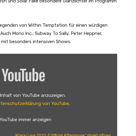
Mesh und Solar Fake besondere Glanzlichter im Programm
genden von Within Temptation für einen würdigen
. Auch Mono Inc., Subway To Sally, Peter Heppner,
s mit besonders intensiven Shows.
 Inhalt von YouTube anzuzeigen.
tenschutzerklärung von YouTube
.
 YouTube immer anzeigen
„M'era Luna 2022 // Official Aftermovie“ direkt öffnen