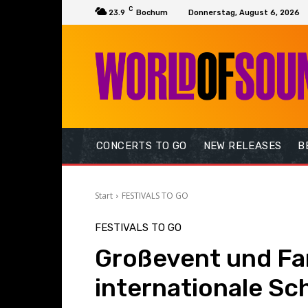
C
23.9
Bochum
Donnerstag, August 6, 2026
CONCERTS TO GO
NEW RELEASES
B
Start
FESTIVALS TO GO
FESTIVALS TO GO
Großevent und Fam
internationale Sc