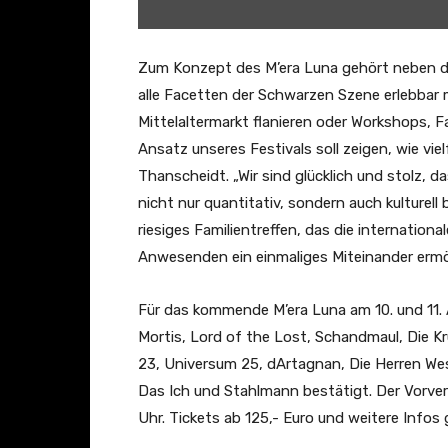
2
0
2
Zum Konzept des M’era Luna gehört neben d
2
alle Facetten der Schwarzen Szene erlebbar 
/
Mittelaltermarkt flanieren oder Workshops, 
/
Ansatz unseres Festivals soll zeigen, wie viel
O
Thanscheidt. „Wir sind glücklich und stolz, d
f
nicht nur quantitativ, sondern auch kulturell
f
riesiges Familientreffen, das die internatio
i
Anwesenden ein einmaliges Miteinander ermög
c
i
Für das kommende M’era Luna am 10. und 11. 
a
Mortis, Lord of the Lost, Schandmaul, Die 
l
23, Universum 25, dArtagnan, Die Herren Wess
A
Das Ich und Stahlmann bestätigt. Der Vorve
f
Uhr. Tickets ab 125,- Euro und weitere Infos 
t