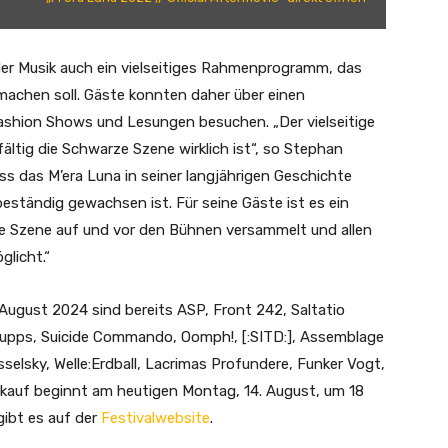
er Musik auch ein vielseitiges Rahmenprogramm, das
machen soll. Gäste konnten daher über einen
Fashion Shows und Lesungen besuchen. „Der vielseitige
fältig die Schwarze Szene wirklich ist“, so Stephan
ass das M’era Luna in seiner langjährigen Geschichte
 beständig gewachsen ist. Für seine Gäste ist es ein
nale Szene auf und vor den Bühnen versammelt und allen
licht.“
August 2024 sind bereits ASP, Front 242, Saltatio
Krupps, Suicide Commando, Oomph!, [:SITD:], Assemblage
elsky, Welle:Erdball, Lacrimas Profundere, Funker Vogt,
rkauf beginnt am heutigen Montag, 14. August, um 18
gibt es auf der
Festivalwebsite
.