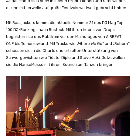
All das findet sich auch in seinen Produktionen und Sets wieder,
die ihn mittlerweile auf große Festivals weltweit gebracht haben.
Mit Bassjackers kommt die aktuelle Nummer 31 des DJ Mag Top
100 DJ-Rankings nach Rostock. Mit ihren intensiven Drops
begeistern sie das Publikum vor den Mainstages von AIRBEAT
ONE bis Tomorrowland. Mit Tracks wie „Where We Go“ und „Reborn“
schossen sie in die Charts und erhielten Unterstützung von
Schwergewichten wie Tiësto, Diplo und Steve Aoki. Jetzt wollen
sie die HanseMesse mit ihrem Sound zum Tanzen bringen.