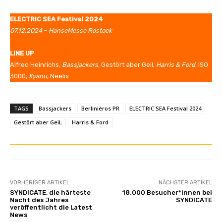
ELECTRIC SEA Festival 2024
07.12.2024
–
HanseMesse Rostock
LINE UP
Alfred Heinrichs,
Bassjackers
, Gestört aber Geil,
Harris & Ford
, ISO
3000,
Kyanu
, Neelix
TAGS
Bassjackers
Berlinièros PR
ELECTRIC SEA Festival 2024
Gestört aber GeiL
Harris & Ford
VORHERIGER ARTIKEL
NÄCHSTER ARTIKEL
SYNDICATE, die härteste
18.000 Besucher*innen bei
Nacht des Jahres
SYNDICATE
veröffentlicht die Latest
News