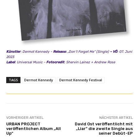
Künstler
: Dermot Kennedy –
Release:
„Don’t Forget Me“ (Single)
– VÖ
: 07. Juni
2023
Label
: Universal Music –
Fotocredit
: Shervin Lainez + Andrew Rose
TAGS
Dermot Kennedy
Dermot Kennedy Festival
VORHERIGER ARTIKEL
NÄCHSTER ARTIKEL
URBAN PROJECT
David Ost veröffentlicht mit
veröffentlichen Album „All
„Liar“ die zweite Single aus
Up“
seiner Debüt-EP