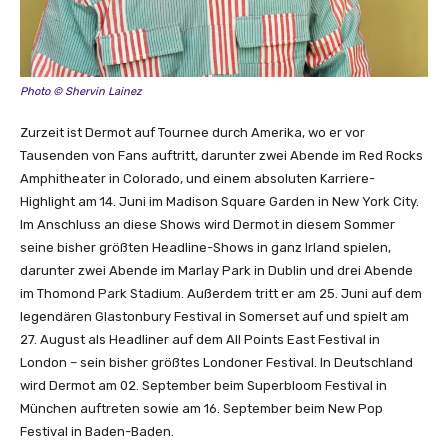
c
k
)
“
Photo © Shervin Lainez
v
Zurzeit ist Dermot auf Tournee durch Amerika, wo er vor
o
Tausenden von Fans auftritt, darunter zwei Abende im Red Rocks
n
Amphitheater in Colorado, und einem absoluten Karriere-
Y
Highlight am 14. Juni im Madison Square Garden in New York City.
o
Im Anschluss an diese Shows wird Dermot in diesem Sommer
u
seine bisher größten Headline-Shows in ganz Irland spielen,
T
darunter zwei Abende im Marlay Park in Dublin und drei Abende
u
im Thomond Park Stadium. Außerdem tritt er am 25. Juni auf dem
b
legendären Glastonbury Festival in Somerset auf und spielt am
e
27. August als Headliner auf dem All Points East Festival in
a
London – sein bisher größtes Londoner Festival. In Deutschland
n
wird Dermot am 02. September beim Superbloom Festival in
z
München auftreten sowie am 16. September beim New Pop
e
Festival in Baden-Baden.
i