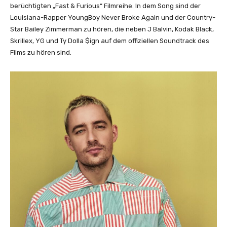
t
berüchtigten „Fast & Furious“ Filmreihe. In dem Song sind der
M
Louisiana-Rapper YoungBoy Never Broke Again und der Country-
e
Star Bailey Zimmerman zu hören, die neben J Balvin, Kodak Black,
(
Skrillex, YG und Ty Dolla $ign auf dem offiziellen Soundtrack des
L
Films zu hören sind.
i
v
e
F
r
o
m
S
o
u
n
d
c
h
e