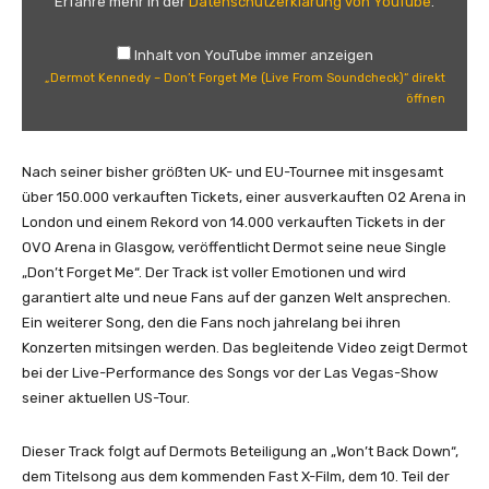
Erfahre mehr in der
Datenschutzerklärung von YouTube
.
t
K
Inhalt von YouTube immer anzeigen
e
„Dermot Kennedy – Don’t Forget Me (Live From Soundcheck)“ direkt
n
öffnen
n
e
d
Nach seiner bisher größten UK- und EU-Tournee mit insgesamt
y
über 150.000 verkauften Tickets, einer ausverkauften O2 Arena in
–
London und einem Rekord von 14.000 verkauften Tickets in der
D
OVO Arena in Glasgow, veröffentlicht Dermot seine neue Single
o
„Don’t Forget Me“. Der Track ist voller Emotionen und wird
n
garantiert alte und neue Fans auf der ganzen Welt ansprechen.
’
Ein weiterer Song, den die Fans noch jahrelang bei ihren
t
Konzerten mitsingen werden. Das begleitende Video zeigt Dermot
F
bei der Live-Performance des Songs vor der Las Vegas-Show
o
seiner aktuellen US-Tour.
r
g
Dieser Track folgt auf Dermots Beteiligung an „Won’t Back Down“,
e
dem Titelsong aus dem kommenden Fast X-Film, dem 10. Teil der