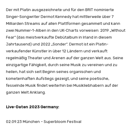
g
e
Der mit Platin ausgezeichnete und für den BRIT nominierte
n
Singer-Songwriter Dermot Kennedy hat mittlerweile über 7
Milliarden Streams auf allen Plattformen gesammelt und kann
zwei Nummer-1-Alben in den UK-Charts vorweisen: 2019 „Without
Fear“ (das meistverkaufte Debütalbum in Irland in diesem
Jahrtausend) und 2022 „Sonder“. Dermot ist ein Platin-
verkaufender Künstler in über 12 Ländern und verkauft
regelmäßig Theater und Arenen auf der ganzen Welt aus. Seine
einzigartige Fähigkeit, durch seine Musik zu vereinen und zu
heilen, hat sich seit Beginn seines organischen und
kometenhaften Aufstiegs gezeigt, und seine poetische,
fesselnde Musik findet weiterhin bei Musikliebhabern auf der
ganzen Welt Anklang.
Live-Daten 2023 Germany:
02.09.23 München – Superbloom Festival