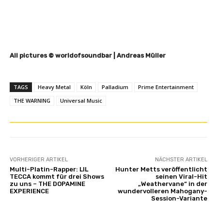
All pictures © worldofsoundbar | Andreas Müller
TAGS
Heavy Metal
Köln
Palladium
Prime Entertainment
THE WARNING
Universal Music
VORHERIGER ARTIKEL
NÄCHSTER ARTIKEL
Multi-Platin-Rapper: LIL
Hunter Metts veröffentlicht
TECCA kommt für drei Shows
seinen Viral-Hit
zu uns – THE DOPAMINE
„Weathervane“ in der
EXPERIENCE
wundervolleren Mahogany-
Session-Variante