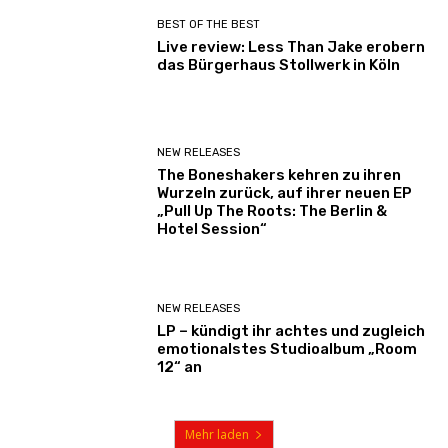
BEST OF THE BEST
Live review: Less Than Jake erobern
das Bürgerhaus Stollwerk in Köln
NEW RELEASES
The Boneshakers kehren zu ihren
Wurzeln zurück, auf ihrer neuen EP
„Pull Up The Roots: The Berlin &
Hotel Session“
NEW RELEASES
LP – kündigt ihr achtes und zugleich
emotionalstes Studioalbum „Room
12“ an
Mehr laden