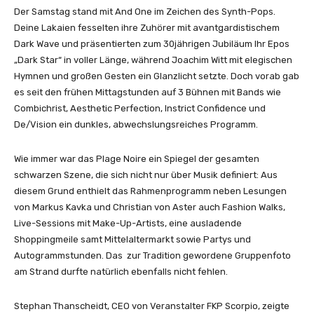
Der Samstag stand mit And One im Zeichen des Synth-Pops.
Deine Lakaien fesselten ihre Zuhörer mit avantgardistischem
Dark Wave und präsentierten zum 30jährigen Jubiläum Ihr Epos
„Dark Star“ in voller Länge, während Joachim Witt mit elegischen
Hymnen und großen Gesten ein Glanzlicht setzte. Doch vorab gab
es seit den frühen Mittagstunden auf 3 Bühnen mit Bands wie
Combichrist, Aesthetic Perfection, Instrict Confidence und
De/Vision ein dunkles, abwechslungsreiches Programm.
Wie immer war das Plage Noire ein Spiegel der gesamten
schwarzen Szene, die sich nicht nur über Musik definiert: Aus
diesem Grund enthielt das Rahmenprogramm neben Lesungen
von Markus Kavka und Christian von Aster auch Fashion Walks,
Live-Sessions mit Make-Up-Artists, eine ausladende
Shoppingmeile samt Mittelaltermarkt sowie Partys und
Autogrammstunden. Das zur Tradition gewordene Gruppenfoto
am Strand durfte natürlich ebenfalls nicht fehlen.
Stephan Thanscheidt, CEO von Veranstalter FKP Scorpio, zeigte