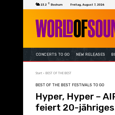
C
23.2
Bochum
Freitag, August 7, 2026
CONCERTS TO GO
NEW RELEASES
B
Start
BEST OF THE BEST
BEST OF THE BEST
FESTIVALS TO GO
Hyper, Hyper – A
feiert 20-jährige