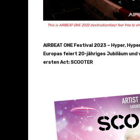
This is AIRBEAT-ONE 2022 destinationItaly! feel free to s
AIRBEAT ONE Festival 2023 – Hyper, Hyper
Europas feiert 20-jähriges Jubiläum und 
ersten Act: SCOOTER