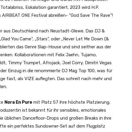
otalabriss, Eskalation garantiert. 2023 wird H.P.
s AIRBEAT ONE Festival abreißen- “God Save The Rave”!
 aus Deutschland nach Neustadt-Glewe. Das DJ &
„Glad You Came“, „Stars“, oder „Never Let Me Down (&
blierten das Genre Slap-House und sind seither aus der
ken. Kollaborationen mit Felix Jaehn, Tujamo,
dt, Timmy Trumpet, Afrojack, Joel Corry, Dimitri Vegas
 der Einzug in die renommierte DJ Mag Top 100, was für
age fast, als VIZE auflegten. Das schreit nach mehr und
len.
ete
Nora En Pure
mit Platz 57 ihre höchste Platzierung.
oduzentin ist bekannt für ihr sensibles, emotionales
die üblichen Dancefloor-Drops und großen Breaks in ihre
fte ein perfektes Sundowner-Set auf dem Flugplatz