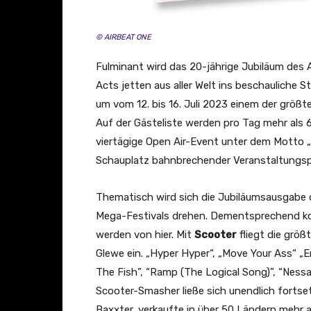
© AIRBEAT ONE
Fulminant wird das 20-jährige Jubiläum des
Acts jetten aus aller Welt ins beschaulich
um vom 12. bis 16. Juli 2023 einem der größte
Auf der Gästeliste werden pro Tag mehr als 
viertägige Open Air-Event unter dem Motto
Schauplatz bahnbrechender Veranstaltungs
Thematisch wird sich die Jubiläumsausgabe
Mega-Festivals drehen. Dementsprechend ko
werden von hier. Mit
Scooter
fliegt die größ
Glewe ein. „Hyper Hyper“, „Move Your Ass“ „E
The Fish”, “Ramp (The Logical Song)”, “Nessaja
Scooter-Smasher ließe sich unendlich fortse
Baxxter, verkaufte in über 50 Ländern mehr a