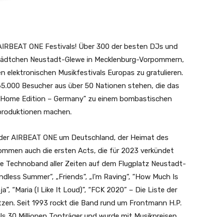
 AIRBEAT ONE Festivals! Über 300 der besten DJs und
e Städtchen Neustadt-Glewe in Mecklenburg-Vorpommern,
n elektronischen Musikfestivals Europas zu gratulieren.
65.000 Besucher aus über 50 Nationen stehen, die das
 „Home Edition – Germany” zu einem bombastischen
produktionen machen.
 der AIRBEAT ONE um Deutschland, der Heimat des
mmen auch die ersten Acts, die für 2023 verkündet
te Technoband aller Zeiten auf dem Flugplatz Neustadt-
ndless Summer“, „Friends“, „I’m Raving“, “How Much Is
”, “Maria (I Like It Loud)”, “FCK 2020” – Die Liste der
tzen. Seit 1993 rockt die Band rund um Frontmann H.P.
ls 30 Millionen Tonträger und wurde mit Musikpreisen