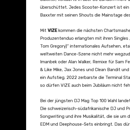
überschüttet. Jedes Scooter-Konzert ist ein T
Baxxter mit seinen Shouts die Mainstage de
Mit
VIZE
kommen die nächsten Chartsmasher
Produzentenduo erlangten mit ihren Singles 
Tom Gregory)“ internationales Aufsehen, eta
weltweiten Dance-Szene nicht mehr wegzuden
Imanbek oder Alan Walker, Remixe für Sam Fel
& Like Mike, Jax Jones und Clean Bandit und
ein Aufstieg. 2022 zerbarste die Terminal St
so dürfen VIZE auch beim Jubiläum nicht feh
Bei der jüngsten DJ Mag Top 100 Wahl land
Die schweizerisch-südafrikanische DJ und Pr
Songwriting und ihre Musikalität, die sie um 
EDM und Deephouse-Sets einbringt. Das dür