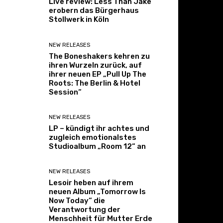
Live review: Less Than Jake
erobern das Bürgerhaus
Stollwerk in Köln
NEW RELEASES
The Boneshakers kehren zu
ihren Wurzeln zurück, auf
ihrer neuen EP „Pull Up The
Roots: The Berlin & Hotel
Session“
NEW RELEASES
LP – kündigt ihr achtes und
zugleich emotionalstes
Studioalbum „Room 12“ an
NEW RELEASES
Lesoir heben auf ihrem
neuen Album „Tomorrow Is
Now Today“ die
Verantwortung der
Menschheit für Mutter Erde