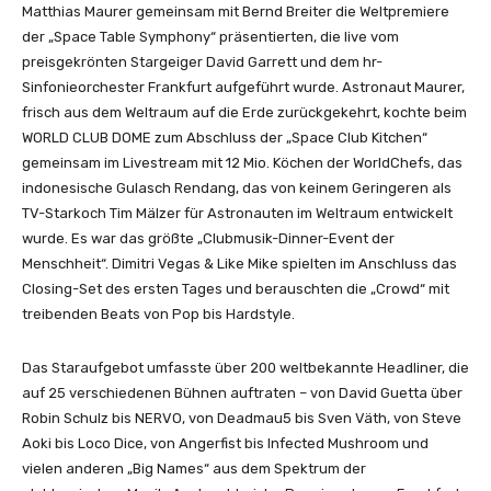
Matthias Maurer gemeinsam mit Bernd Breiter die Weltpremiere
der „Space Table Symphony“ präsentierten, die live vom
preisgekrönten Stargeiger David Garrett und dem hr-
Sinfonieorchester Frankfurt aufgeführt wurde. Astronaut Maurer,
frisch aus dem Weltraum auf die Erde zurückgekehrt, kochte beim
WORLD CLUB DOME zum Abschluss der „Space Club Kitchen“
gemeinsam im Livestream mit 12 Mio. Köchen der WorldChefs, das
indonesische Gulasch Rendang, das von keinem Geringeren als
TV-Starkoch Tim Mälzer für Astronauten im Weltraum entwickelt
wurde. Es war das größte „Clubmusik-Dinner-Event der
Menschheit“. Dimitri Vegas & Like Mike spielten im Anschluss das
Closing-Set des ersten Tages und berauschten die „Crowd“ mit
treibenden Beats von Pop bis Hardstyle.
Das Staraufgebot umfasste über 200 weltbekannte Headliner, die
auf 25 verschiedenen Bühnen auftraten – von David Guetta über
Robin Schulz bis NERVO, von Deadmau5 bis Sven Väth, von Steve
Aoki bis Loco Dice, von Angerfist bis Infected Mushroom und
vielen anderen „Big Names“ aus dem Spektrum der