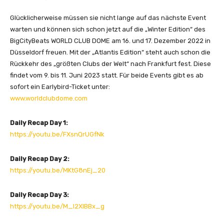
Glücklicherweise müssen sie nicht lange auf das nächste Event
warten und können sich schon jetzt auf die „Winter Edition“ des
BigCityBeats WORLD CLUB DOME am 16. und 17. Dezember 2022 in
Düsseldorf freuen. Mit der „Atlantis Edition“ steht auch schon die
Rückkehr des „größten Clubs der Welt“ nach Frankfurt fest. Diese
findet vom 9. bis 11. Juni 2023 statt. Für beide Events gibt es ab
sofort ein Earlybird-Ticket unter:
www.worldclubdome.com
Daily Recap Day 1:
https://youtu.be/FXsnQrUGfNk
Daily Recap Day 2:
https://youtu.be/MKtG8nEj_20
Daily Recap Day 3:
https://youtu.be/M_I2XIBBx_g