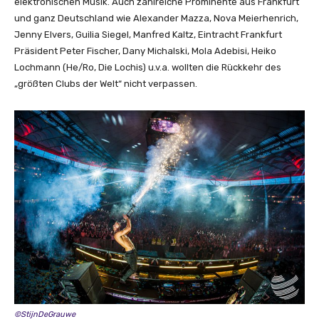
elektronischen Musik. Auch zahlreiche Prominente aus Frankfurt
und ganz Deutschland wie Alexander Mazza, Nova Meierhenrich,
Jenny Elvers, Guilia Siegel, Manfred Kaltz, Eintracht Frankfurt
Präsident Peter Fischer, Dany Michalski, Mola Adebisi, Heiko
Lochmann (He/Ro, Die Lochis) u.v.a. wollten die Rückkehr des
„größten Clubs der Welt“ nicht verpassen.
©StijnDeGrauwe