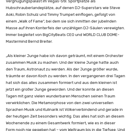
Vergnügungspalast im Vegas-Stil. Sportplätze als
Hubschrauberlandeplätze, auf denen DJ-Superstars wie Steve
Aoki, Robin Schulz und Timmy Trumpet einflogen, gefolgt von
einem „Walk of Fame“, bei dem sie sich inmitten der jubelnden
Masse auf ihren Konterfeis der unzähligen DJ-Säulen verewigten.
Immer begleitet von BigCityBeats CEO und WORLD CLUB DOME-
Mastermind Bernd Breiter.
„Als kleiner Junge habe ich davon geträumt, mit einem Orchester
zusammen Musik zu machen. Und der kleine Junge hatte auch
den Traum, Astronaut zu werden. Als der Junge größer wurde,
träumte er davon Koch zu werden. In den vergangenen drei Tagen
hat sich das alles zusammen formiert und aus dem kleinen ist
jetzt ein großer Junge geworden. Und der konnte an diesen
Tagen mit ganz vielen wunderbaren Menschen seinen Traum
verwirklichen. Die Metamorphose von den zwei universellen
Sprachen Musik und Kulinarik ist Völkerverbindend und gerade in
der heutigen Zeit besonders wichtig. Das alles hat sich an diesem
Wochenende zu einem Gesamtwerk formiert, wie es in dieser
Form noch nie gegeben hat – vom Weltraum bis in die Tiefsee. Und