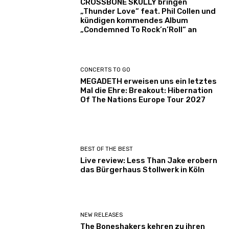
CROSSBONE SKULLY bringen
„Thunder Love“ feat. Phil Collen und
kündigen kommendes Album
„Condemned To Rock’n’Roll“ an
CONCERTS TO GO
MEGADETH erweisen uns ein letztes
Mal die Ehre: Breakout: Hibernation
Of The Nations Europe Tour 2027
BEST OF THE BEST
Live review: Less Than Jake erobern
das Bürgerhaus Stollwerk in Köln
NEW RELEASES
The Boneshakers kehren zu ihren