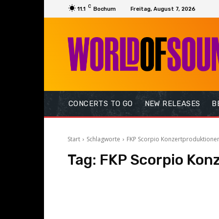
C
11.1
Bochum
Freitag, August 7, 2026
CONCERTS TO GO
NEW RELEASES
B
Start
Schlagworte
FKP Scorpio Konzertproduktion
Tag:
FKP Scorpio Kon