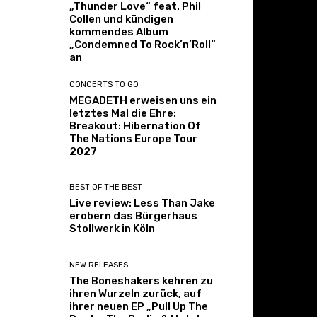
„Thunder Love“ feat. Phil
Collen und kündigen
kommendes Album
„Condemned To Rock’n’Roll“
an
CONCERTS TO GO
MEGADETH erweisen uns ein
letztes Mal die Ehre:
Breakout: Hibernation Of
The Nations Europe Tour
2027
BEST OF THE BEST
Live review: Less Than Jake
erobern das Bürgerhaus
Stollwerk in Köln
NEW RELEASES
The Boneshakers kehren zu
ihren Wurzeln zurück, auf
ihrer neuen EP „Pull Up The