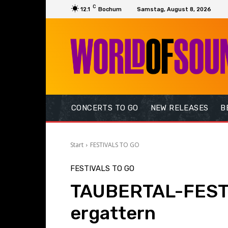
C
12.1
Bochum
Samstag, August 8, 2026
CONCERTS TO GO
NEW RELEASES
B
Start
FESTIVALS TO GO
FESTIVALS TO GO
TAUBERTAL-FESTIV
ergattern