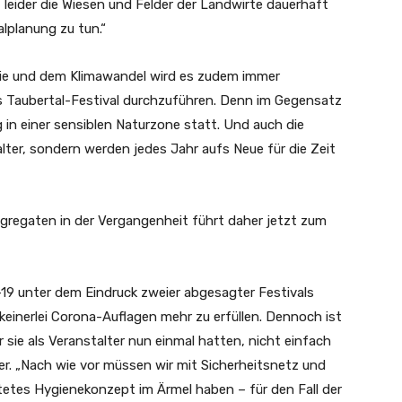
t leider die Wiesen und Felder der Landwirte dauerhaft
alplanung zu tun.“
mie und dem Klimawandel wird es zudem immer
s Taubertal-Festival durchzuführen. Denn im Gegensatz
g in einer sensiblen Naturzone statt. Und auch die
er, sondern werden jedes Jahr aufs Neue für die Zeit
regaten in der Vergangenheit führt daher jetzt zum
19 unter dem Eindruck zweier abgesagter Festivals
 keinerlei Corona-Auflagen mehr zu erfüllen. Dennoch ist
sie als Veranstalter nun einmal hatten, nicht einfach
iter. „Nach wie vor müssen wir mit Sicherheitsnetz und
etes Hygienekonzept im Ärmel haben – für den Fall der