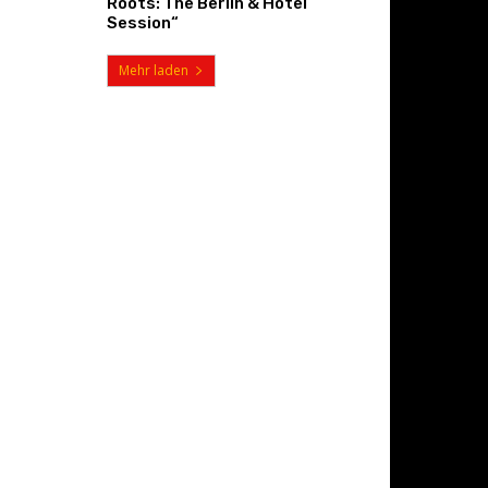
Roots: The Berlin & Hotel
Session“
Mehr laden